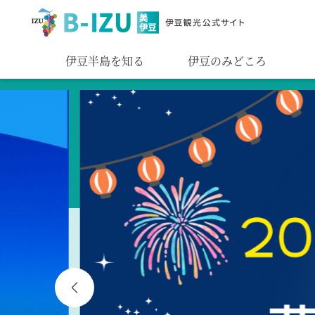
伊豆半島を知る
伊豆のみどころ
みる
あそぶ
あじわう