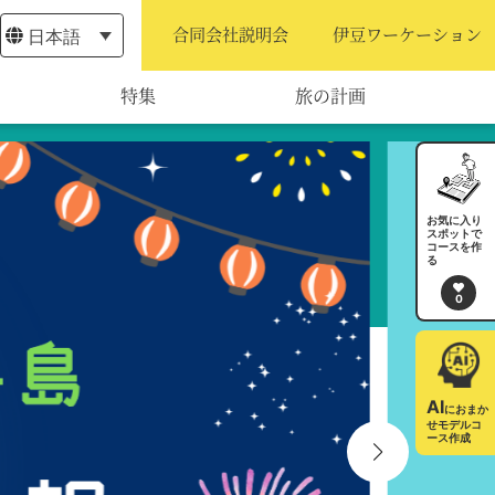
日本語
合同会社説明会
伊豆ワーケーション
特集
旅の計画
モデルコース
宿泊・予約
お気に入り
スポットで
コースを作
旅程作成
る
0
AIルートプランナー
アクセス
AI
におまか
せモデルコ
ース作成