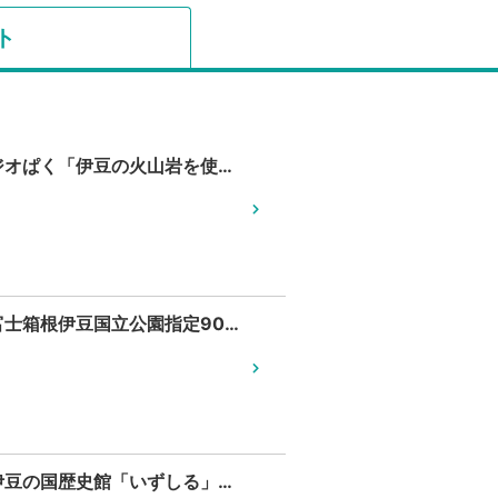
ト
ジオぱく「伊豆の火山岩を使った苔のテラリウムを作ろう～火山が育んだ伊豆の山と自然～」
富士箱根伊豆国立公園指定90周年・伊豆半島エコツーリズム構想認定 記念シンポジウムを開催
伊豆の国歴史館「いずしる」オープン