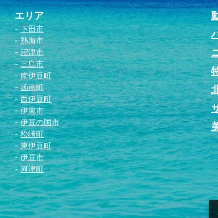
エリア
下田市
熱海市
沼津市
三島市
南伊豆町
函南町
西伊豆町
伊東市
伊豆の国市
松崎町
東伊豆町
伊豆市
河津町