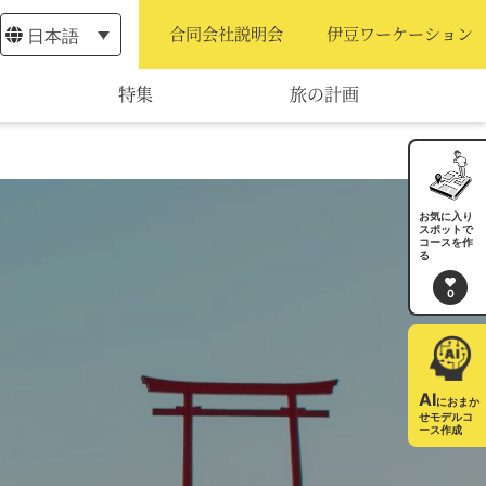
日本語
合同会社説明会
伊豆ワーケーション
特集
旅の計画
モデルコース
宿泊・予約
お気に入り
スポットで
コースを作
旅程作成
る
0
AIルートプランナー
アクセス
AI
におまか
せモデルコ
ース作成