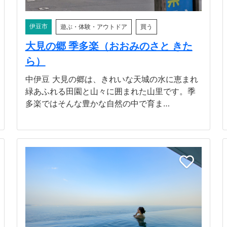
伊豆市
遊ぶ・体験・アウトドア
買う
大見の郷 季多楽（おおみのさと きた
ら）
中伊豆 大見の郷は、きれいな天城の水に恵まれ
緑あふれる田園と山々に囲まれた山里です。季
多楽ではそんな豊かな自然の中で育ま…