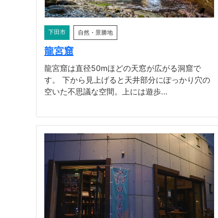
下田市
自然・景勝地
龍宮窟
龍宮窟は直径50mほどの天窓が広がる洞窟で
す。 下から見上げると天井部分にぽっかり穴の
空いた不思議な空間。上には遊歩…