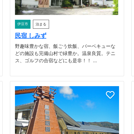
伊豆市
泊まる
民宿 しみず
野趣味豊かな宿、飯ごう炊飯、バーベキューな
どの施設も完備山村で緑豊か。温泉良質。テニ
ス、ゴルフの合宿などにも是非！！ …