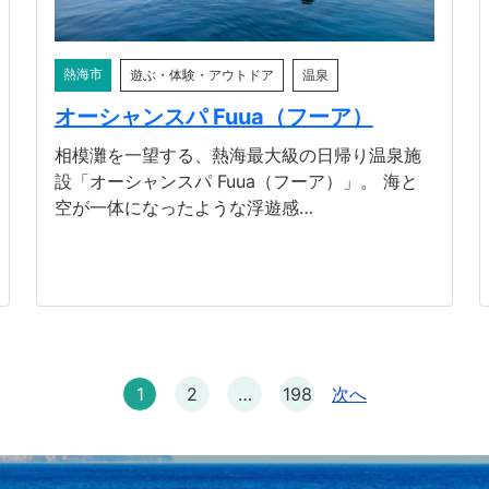
熱海市
遊ぶ・体験・アウトドア
温泉
オーシャンスパ Fuua（フーア）
相模灘を一望する、熱海最大級の日帰り温泉施
設「オーシャンスパ Fuua（フーア）」。 海と
空が一体になったような浮遊感…
1
2
…
198
次へ