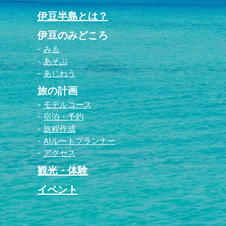
伊豆半島とは？
伊豆のみどころ
みる
あそぶ
あじわう
旅の計画
モデルコース
宿泊・予約
旅程作成
AIルートプランナー
アクセス
観光・体験
イベント