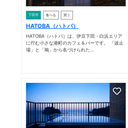
下田市
食べる
買う
HATOBA（ハトバ）
HATOBA（ハトバ）は、伊豆下田・白浜エリア
に佇む小さな港町のカフェ＆バーです。 「波止
場」と「鳩」から名づけられた…