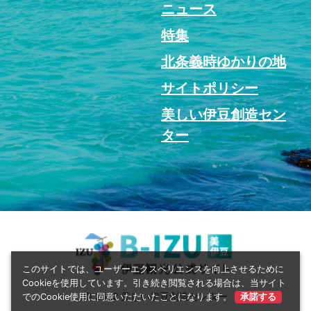
ニュース
特集
北条義時ゆかりの地
サイトポリシー
美しい伊豆創造セン
ター
このサイトでは、ユーザーエクスペリエンスを向上させるために
Cookieを使用しています。引き続き閲覧される場合は、当サイト
© 2022 美しい伊豆創造センター
でのCookie使用に同意いただいたことになります。
承諾する