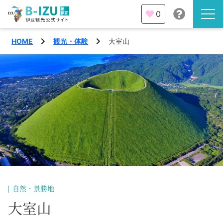
0
HOME
観光・体験
大室山
伊豆半島を知る
伊豆のみどころ
みる
観光・体験
あそぶ
イベント
あじわう
エリア
下田市
特集
自然・景勝地
熱海市
大室山
旅の計画