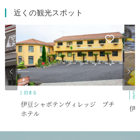
近くの観光スポット
自然・景勝地
遊ぶ・体験・アウトドア
自
食べる
買う
ペット
チ
さ
伊豆シャボテン動物公園