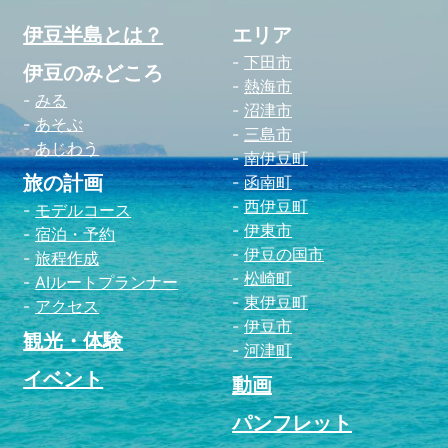
伊豆半島とは？
エリア
下田市
伊豆のみどころ
熱海市
みる
沼津市
あそぶ
三島市
あじわう
南伊豆町
旅の計画
函南町
西伊豆町
モデルコース
伊東市
宿泊・予約
伊豆の国市
旅程作成
松崎町
AIルートプランナー
東伊豆町
アクセス
伊豆市
観光・体験
河津町
イベント
動画
パンフレット