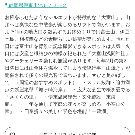
沼津市
静岡県伊東市池６７２ー２
モデルコース
日本語
お椀をふせたようなシルエットが特徴的な「大室山」。山
三島市
宿泊・予約
頂へは爽快な空中散歩が楽しめるリフトで向かいます。お
よそ1kmの噴火口を散策するお鉢めぐりでは富士山、伊豆
南伊豆町
合同会社説明会
旅程作成
七島、相模灘などの素晴らしい眺望が楽しめます。晴れた
日には富士山を背景に記念撮影できるスポットは人気！火
函南町
AIルートプランナー
口には安産と縁結びの神様が祀られた「大室山浅間神社」
伊豆ワーケーション
やアーチェリーを楽しむ施設があります。毎年2月の第2
西伊豆町
アクセス
日曜日には山全体を燃やしてしまう伝統行事「山焼き」が
開催されて多くの観光客で賑わいます。★ひと足のばし
伊東市
て！（周辺のおすすめスポット） ・スリル抜群・迫力満
点の断崖絶壁「城ヶ崎海岸」 ・広大な芝生で桜を愛でる
伊豆の国市
「さくらの里」 ・伊東温泉観光・文化施設「東海
館」 ・一年を通して季節の花々が楽しめる「小室山公
松崎町
園」 ・四季折々の美しい景色を堪能「一碧湖」
東伊豆町
伊豆市
お気に入りスポットに追加