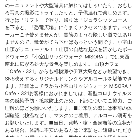
のモニュメントや大型遊具に触れてはしゃいだり、おもし
ろ写真の撮影にトライしたりと、子供連れで楽しめます。
河津町
行きは「リフト」で登り、帰りは「ジュラシックコース」
を下ると、「恐竜広場」にうまくアクセスできます。ベビ
ーカーこそ使えませんが、冒険のような険しい道ではあり
ませんので、散策がてら下ればあっという間です。小室山
山頂がリニューアル！！山頂の自然な起伏を活かしたボー
ドウォーク「小室山リッジウォーク MISORA 」では東西
南北に広がる雄大な景色を楽しめます。 山頂カフェ
「Cafe・321」からも相模灘や伊豆大島などが眺望でき、
SNS映えするオリジナルドリンクやアルコールを堪能でき
ます。詳細はコチラから小室山リッジウォーク MISORA /
Cafe・321お客様におかれましては、新型コロナウイルス
等の感染予防・拡散防止のため、下記についてご協力、ご
理解のほどお願いいたします。■ご来訪の際には事前の体
調確認（検温など）、マスクのご着用、アルコール消毒を
お願いいたします。■当日、発熱・咳・全身痛等の症状が
ある場合、体調に不安のある方はご来訪をご遠慮いただき