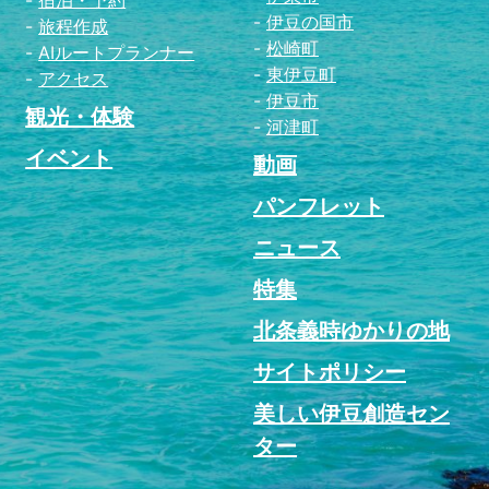
伊豆の国市
旅程作成
松崎町
AIルートプランナー
東伊豆町
アクセス
伊豆市
観光・体験
河津町
イベント
動画
パンフレット
ニュース
特集
北条義時ゆかりの地
サイトポリシー
美しい伊豆創造セン
ター