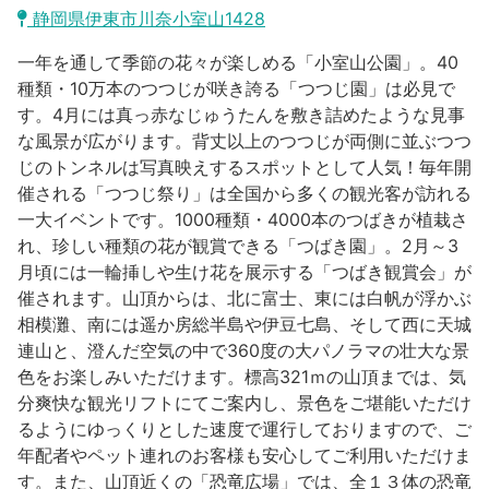
沼津市
静岡県伊東市川奈小室山1428
モデルコース
日本語
一年を通して季節の花々が楽しめる「小室山公園」。40
三島市
宿泊・予約
種類・10万本のつつじが咲き誇る「つつじ園」は必見で
す。4月には真っ赤なじゅうたんを敷き詰めたような見事
南伊豆町
合同会社説明会
旅程作成
な風景が広がります。背丈以上のつつじが両側に並ぶつつ
じのトンネルは写真映えするスポットとして人気！毎年開
函南町
AIルートプランナー
催される「つつじ祭り」は全国から多くの観光客が訪れる
伊豆ワーケーション
一大イベントです。1000種類・4000本のつばきが植栽さ
西伊豆町
アクセス
れ、珍しい種類の花が観賞できる「つばき園」。2月～3
月頃には一輪挿しや生け花を展示する「つばき観賞会」が
伊東市
催されます。山頂からは、北に富士、東には白帆が浮かぶ
相模灘、南には遥か房総半島や伊豆七島、そして西に天城
伊豆の国市
連山と、澄んだ空気の中で360度の大パノラマの壮大な景
色をお楽しみいただけます。標高321ｍの山頂までは、気
松崎町
分爽快な観光リフトにてご案内し、景色をご堪能いただけ
るようにゆっくりとした速度で運行しておりますので、ご
東伊豆町
年配者やペット連れのお客様も安心してご利用いただけま
す。また、山頂近くの「恐竜広場」では、全１３体の恐竜
伊豆市