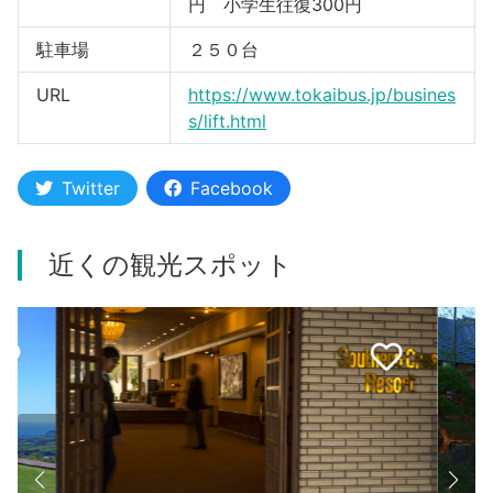
円 小学生往復300円
駐車場
２５０台
URL
https://www.tokaibus.jp/busines
s/lift.html
Twitter
Facebook
近くの観光スポット