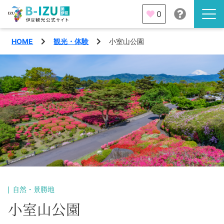
0
HOME
観光・体験
小室山公園
伊豆半島を知る
伊豆のみどころ
みる
観光・体験
あそぶ
イベント
あじわう
エリア
下田市
特集
自然・景勝地
熱海市
小室山公園
旅の計画