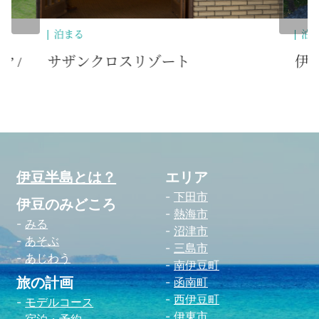
泊まる
自
伊東遊季亭 川奈別邸
川
伊豆半島とは？
エリア
下田市
伊豆のみどころ
熱海市
みる
沼津市
あそぶ
三島市
あじわう
南伊豆町
旅の計画
函南町
西伊豆町
モデルコース
伊東市
宿泊・予約