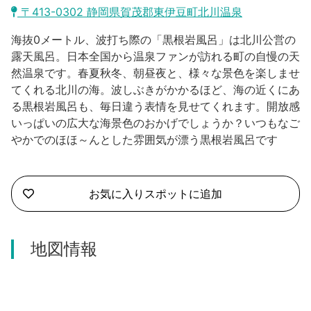
沼津市
〒413-0302 静岡県賀茂郡東伊豆町北川温泉
モデルコース
日本語
海抜0メートル、波打ち際の「黒根岩風呂」は北川公営の
三島市
宿泊・予約
露天風呂。日本全国から温泉ファンが訪れる町の自慢の天
然温泉です。春夏秋冬、朝昼夜と、様々な景色を楽しませ
南伊豆町
合同会社説明会
旅程作成
てくれる北川の海。波しぶきがかかるほど、海の近くにあ
る黒根岩風呂も、毎日違う表情を見せてくれます。開放感
函南町
AIルートプランナー
いっぱいの広大な海景色のおかげでしょうか？いつもなご
伊豆ワーケーション
やかでのほほ～んとした雰囲気が漂う黒根岩風呂です
西伊豆町
アクセス
伊東市
お気に入りスポットに追加
伊豆の国市
松崎町
地図情報
東伊豆町
伊豆市