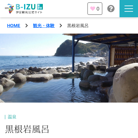
0
HOME
観光・体験
黒根岩風呂
伊豆半島を知る
伊豆のみどころ
みる
観光・体験
あそぶ
イベント
あじわう
エリア
下田市
特集
温泉
熱海市
黒根岩風呂
旅の計画