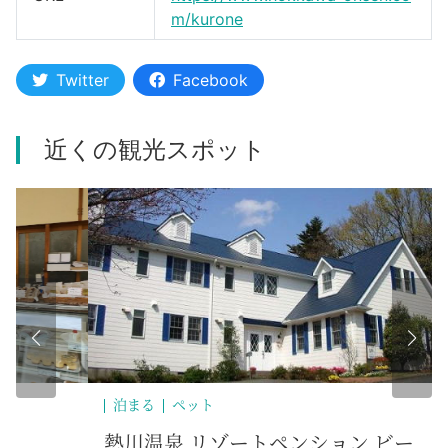
m/kurone
Twitter
Facebook
近くの観光スポット
泊まる
ペット
遊
熱川温泉 リゾートペンション ビー
熱