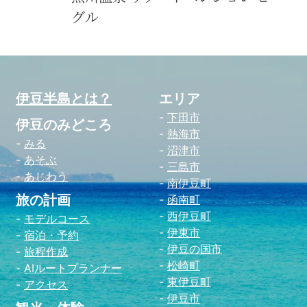
グル
伊豆半島とは？
エリア
下田市
伊豆のみどころ
熱海市
みる
沼津市
あそぶ
三島市
あじわう
南伊豆町
旅の計画
函南町
西伊豆町
モデルコース
伊東市
宿泊・予約
伊豆の国市
旅程作成
松崎町
AIルートプランナー
東伊豆町
アクセス
伊豆市