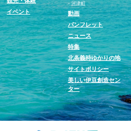
観光・体験
河津町
イベント
動画
パンフレット
ニュース
特集
北条義時ゆかりの地
サイトポリシー
美しい伊豆創造セン
ター