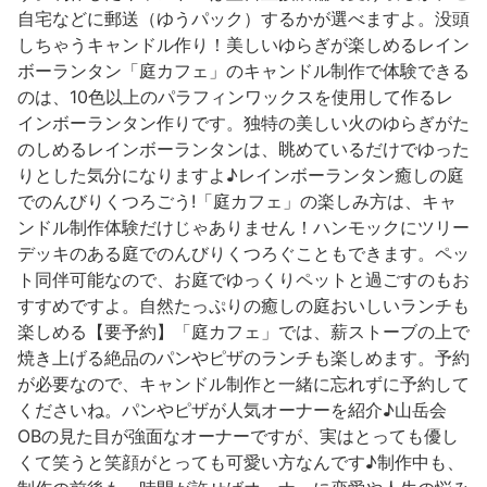
自宅などに郵送（ゆうパック）するかが選べますよ。没頭
しちゃうキャンドル作り！美しいゆらぎが楽しめるレイン
河津町
ボーランタン「庭カフェ」のキャンドル制作で体験できる
のは、10色以上のパラフィンワックスを使用して作るレ
インボーランタン作りです。独特の美しい火のゆらぎがた
のしめるレインボーランタンは、眺めているだけでゆった
りとした気分になりますよ♪レインボーランタン癒しの庭
でのんびりくつろごう!「庭カフェ」の楽しみ方は、キャ
ンドル制作体験だけじゃありません！ハンモックにツリー
デッキのある庭でのんびりくつろぐこともできます。ペッ
ト同伴可能なので、お庭でゆっくりペットと過ごすのもお
すすめですよ。自然たっぷりの癒しの庭おいしいランチも
楽しめる【要予約】「庭カフェ」では、薪ストーブの上で
焼き上げる絶品のパンやピザのランチも楽しめます。予約
が必要なので、キャンドル制作と一緒に忘れずに予約して
くださいね。パンやピザが人気オーナーを紹介♪山岳会
OBの見た目が強面なオーナーですが、実はとっても優し
くて笑うと笑顔がとっても可愛い方なんです♪制作中も、