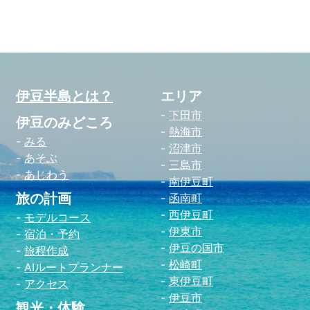
伊
伊豆半島とは？
エリア
下田市
伊豆のみどころ
熱海市
みる
沼津市
あそぶ
三島市
あじわう
南伊豆町
旅の計画
函南町
西伊豆町
モデルコース
伊東市
宿泊・予約
伊豆の国市
旅程作成
松崎町
AIルートプランナー
東伊豆町
アクセス
伊豆市
観光・体験