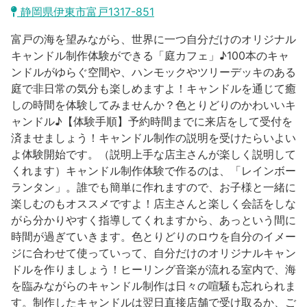
沼津市
静岡県伊東市富戸1317-851
モデルコース
日本語
富戸の海を望みながら、世界に一つ自分だけのオリジナル
三島市
宿泊・予約
キャンドル制作体験ができる「庭カフェ」♪100本のキャ
ンドルがゆらぐ空間や、ハンモックやツリーデッキのある
南伊豆町
合同会社説明会
旅程作成
庭で非日常の気分も楽しめますよ！キャンドルを通じて癒
しの時間を体験してみませんか？色とりどりのかわいいキ
函南町
AIルートプランナー
ャンドル♪【体験手順】予約時間までに来店をして受付を
伊豆ワーケーション
済ませましょう！キャンドル制作の説明を受けたらいよい
西伊豆町
アクセス
よ体験開始です。（説明上手な店主さんが楽しく説明して
くれます）キャンドル制作体験で作るのは、「レインボー
伊東市
ランタン」。誰でも簡単に作れますので、お子様と一緒に
楽しむのもオススメですよ！店主さんと楽しく会話をしな
伊豆の国市
がら分かりやすく指導してくれますから、あっという間に
時間が過ぎていきます。色とりどりのロウを自分のイメー
松崎町
ジに合わせて使っていって、自分だけのオリジナルキャン
ドルを作りましょう！ヒーリング音楽が流れる室内で、海
東伊豆町
を臨みながらのキャンドル制作は日々の喧騒も忘れられま
す。制作したキャンドルは翌日直接店舗で受け取るか、ご
伊豆市