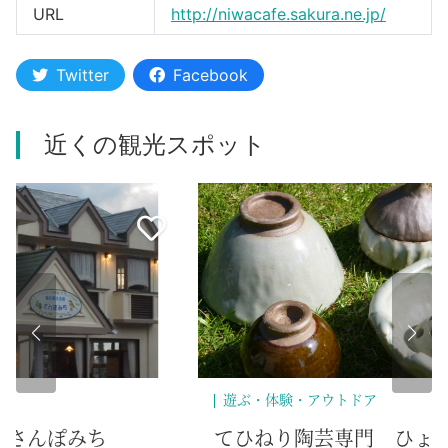
URL
http://niwacafe.sakura.ne.jp/
Twitter
Facebook
近くの観光スポット
遊ぶ・体験・アウトドア
自
食
てひねり陶芸専門 ひょうたん窯