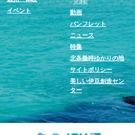
河津町
イベント
動画
パンフレット
ニュース
特集
北条義時ゆかりの地
サイトポリシー
美しい伊豆創造セン
ター