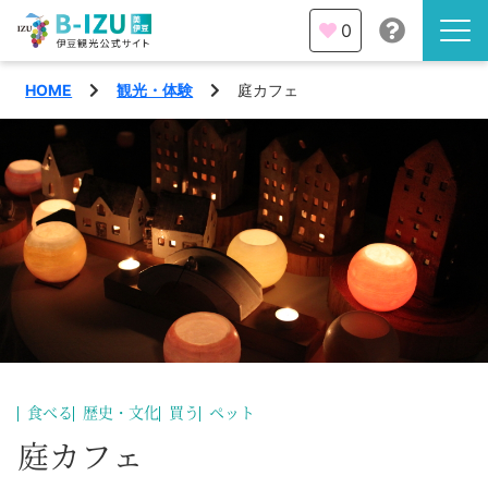
0
HOME
観光・体験
庭カフェ
伊豆半島を知る
伊豆のみどころ
みる
観光・体験
あそぶ
イベント
あじわう
エリア
下田市
特集
食べる
歴史・文化
買う
ペット
熱海市
庭カフェ
旅の計画