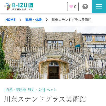
0
HOME
観光・体験
川奈ステンドグラス美術館
伊豆半島を知る
伊豆のみどころ
みる
観光・体験
あそぶ
イベント
あじわう
エリア
下田市
特集
自然・景勝地
歴史・文化
ペット
熱海市
川奈ステンドグラス美術館
旅の計画