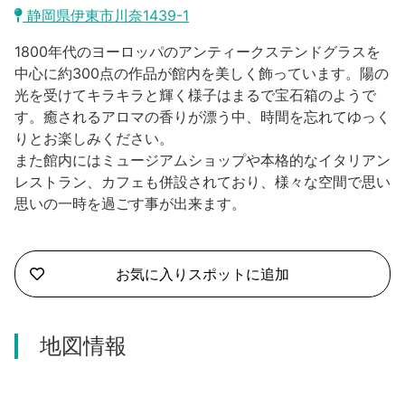
沼津市
静岡県伊東市川奈1439-1
モデルコース
日本語
1800年代のヨーロッパのアンティークステンドグラスを
三島市
宿泊・予約
中心に約300点の作品が館内を美しく飾っています。陽の
光を受けてキラキラと輝く様子はまるで宝石箱のようで
南伊豆町
合同会社説明会
旅程作成
す。癒されるアロマの香りが漂う中、時間を忘れてゆっく
りとお楽しみください。
函南町
AIルートプランナー
また館内にはミュージアムショップや本格的なイタリアン
伊豆ワーケーション
レストラン、カフェも併設されており、様々な空間で思い
西伊豆町
アクセス
思いの一時を過ごす事が出来ます。
伊東市
伊豆の国市
お気に入りスポットに追加
松崎町
地図情報
東伊豆町
伊豆市