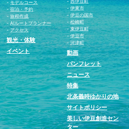
西伊豆町
モデルコース
伊東市
宿泊・予約
伊豆の国市
旅程作成
松崎町
AIルートプランナー
東伊豆町
アクセス
伊豆市
観光・体験
河津町
イベント
動画
パンフレット
ニュース
特集
北条義時ゆかりの地
サイトポリシー
美しい伊豆創造セン
ター