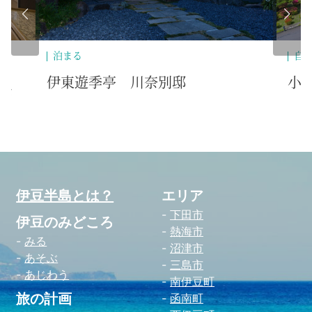
泊まる
自
伊東遊季亭 川奈別邸
小
コ
伊豆半島とは？
エリア
下田市
伊豆のみどころ
熱海市
みる
沼津市
あそぶ
三島市
あじわう
南伊豆町
旅の計画
函南町