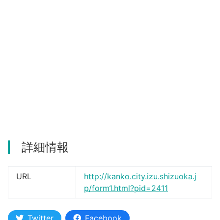
河津町
詳細情報
URL
http://kanko.city.izu.shizuoka.j
p/form1.html?pid=2411
Twitter
Facebook