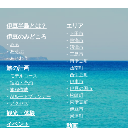
伊豆半島とは？
エリア
下田市
伊豆のみどころ
熱海市
みる
沼津市
あそぶ
三島市
あじわう
南伊豆町
旅の計画
函南町
西伊豆町
モデルコース
伊東市
宿泊・予約
伊豆の国市
旅程作成
松崎町
AIルートプランナー
東伊豆町
アクセス
伊豆市
観光・体験
河津町
イベント
動画