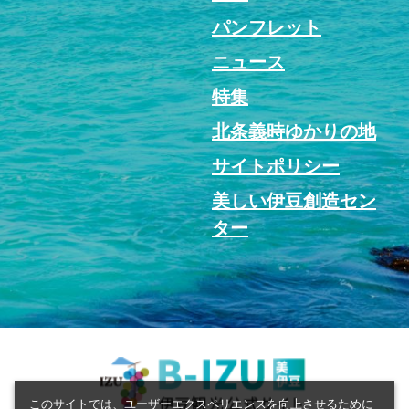
パンフレット
ニュース
特集
北条義時ゆかりの地
サイトポリシー
美しい伊豆創造セン
ター
このサイトでは、ユーザーエクスペリエンスを向上させるために