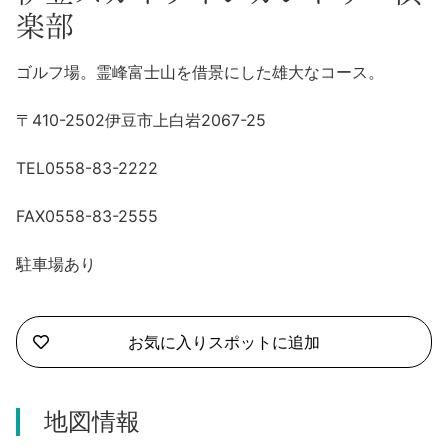
沼津市
楽部
モデルコース
日本語
三島市
ゴルフ場。霊峰富士山を借景にした雄大なコース。
宿泊・予約
南伊豆町
合同会社説明会
〒410-2502伊豆市上白岩2067-25
旅程作成
函南町
TEL0558-83-2222
AIルートプランナー
伊豆ワーケーション
西伊豆町
FAX0558-83-2555
アクセス
伊東市
駐車場あり
伊豆の国市
お気に入りスポットに追加
松崎町
東伊豆町
地図情報
伊豆市