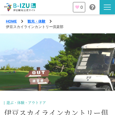
0
HOME
観光・体験
伊豆半島を知る
伊豆スカイラインカントリー倶楽部
伊豆のみどころ
みる
観光・体験
あそぶ
イベント
あじわう
エリア
下田市
特集
遊ぶ・体験・アウトドア
熱海市
旅の計画
伊豆スカイラインカントリー倶