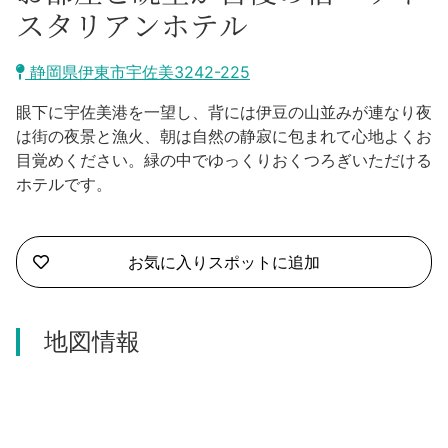
沼津市
スタリアンホテル
モデルコース
日本語
三島市
静岡県伊東市宇佐美3242-225
宿泊・予約
南伊豆町
眼下に宇佐美港を一望し、背には伊豆の山並みが連なり夜
合同会社説明会
旅程作成
は街の夜景と漁火、朝は自然の静寂に包まれて心地よくお
函南町
目覚めください。緑の中でゆっくりおくつろぎいただける
AIルートプランナー
ホテルです。
伊豆ワーケーション
西伊豆町
アクセス
伊東市
お気に入りスポットに追加
伊豆の国市
地図情報
松崎町
東伊豆町
伊豆市