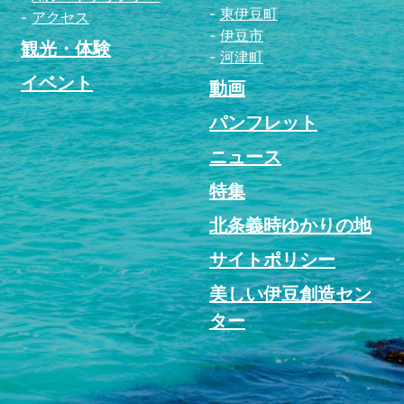
東伊豆町
アクセス
伊豆市
観光・体験
河津町
イベント
動画
パンフレット
ニュース
特集
北条義時ゆかりの地
サイトポリシー
美しい伊豆創造セン
ター