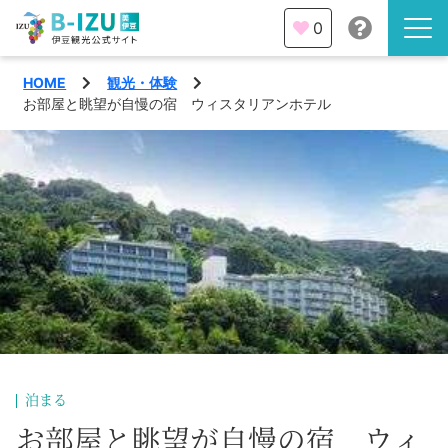
0
HOME
観光・体験
伊豆半島を知る
お部屋と眺望が自慢の宿 ウィスタリアンホテル
伊豆のみどころ
みる
観光・体験
あそぶ
イベント
あじわう
エリア
下田市
特集
泊まる
熱海市
旅の計画
お部屋と眺望が自慢の宿 ウィ