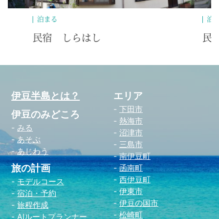
泊まる
民宿 あづま
伊豆半島とは？
エリア
下田市
伊豆のみどころ
熱海市
みる
沼津市
あそぶ
三島市
あじわう
南伊豆町
旅の計画
函南町
西伊豆町
モデルコース
伊東市
宿泊・予約
伊豆の国市
旅程作成
松崎町
AIルートプランナー