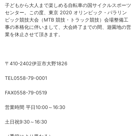
沼津市
子どもから大人まで楽しめる自転車の国サイクルスポーツ
モデルコース
センター。この度、東京 2020 オリンピック・パラリン
日本語
三島市
ピック競技大会（MTB 競技・トラック競技）会場整備工
宿泊・予約
事の本格化に伴いまして、大会終了までの間、遊園地の営
南伊豆町
合同会社説明会
業を休止させて頂きます。
旅程作成
函南町
AIルートプランナー
伊豆ワーケーション
西伊豆町
〒410-2402伊豆市大野1826
アクセス
伊東市
TEL0558-79-0001
伊豆の国市
FAX0558-79-0519
松崎町
営業時間 平日10:00～16:30
東伊豆町
土日祝9:30～16:30
伊豆市