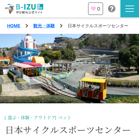
0
HOME
観光・体験
日本サイクルスポーツセンター
伊豆半島を知る
伊豆のみどころ
みる
観光・体験
あそぶ
イベント
あじわう
エリア
下田市
特集
遊ぶ・体験・アウトドア
ペット
熱海市
日本サイクルスポーツセンター
旅の計画