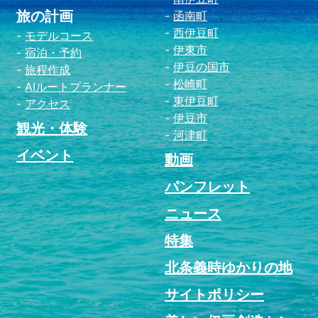
旅の計画
函南町
西伊豆町
モデルコース
伊東市
宿泊・予約
伊豆の国市
旅程作成
松崎町
AIルートプランナー
東伊豆町
アクセス
伊豆市
観光・体験
河津町
イベント
動画
パンフレット
ニュース
特集
北条義時ゆかりの地
サイトポリシー