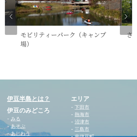
自
さつきが丘公園
巣
伊豆半島とは？
エリア
下田市
伊豆のみどころ
熱海市
みる
沼津市
あそぶ
三島市
あじわう
南伊豆町