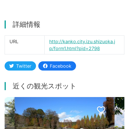
詳細情報
URL
http://kanko.city.izu.shizuoka.j
p/form1.html?pid=2798
Twitter
Facebook
近くの観光スポット