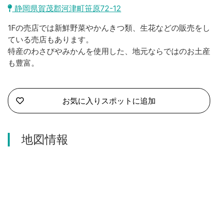
沼津市
静岡県賀茂郡河津町笹原72-12
モデルコース
日本語
1Fの売店では新鮮野菜やかんきつ類、生花などの販売をし
三島市
宿泊・予約
ている売店もあります。
特産のわさびやみかんを使用した、地元ならではのお土産
南伊豆町
合同会社説明会
旅程作成
も豊富。
函南町
AIルートプランナー
伊豆ワーケーション
西伊豆町
お気に入りスポットに追加
アクセス
伊東市
地図情報
伊豆の国市
松崎町
東伊豆町
伊豆市