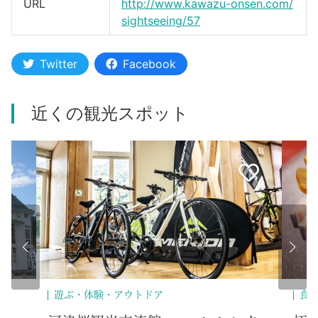
URL
http://www.kawazu-onsen.com/
sightseeing/57
Twitter
Facebook
近くの観光スポット
遊ぶ・体験・アウトドア
食