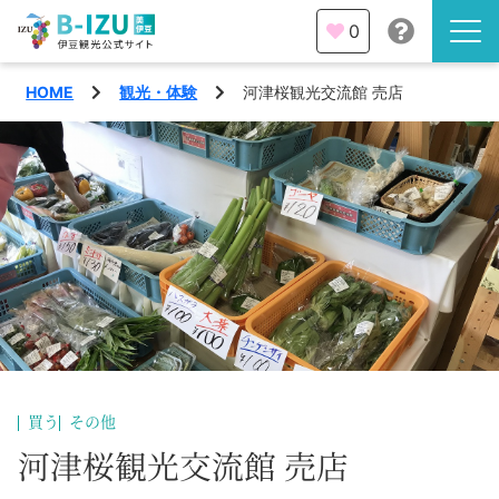
0
HOME
観光・体験
河津桜観光交流館 売店
伊豆半島を知る
伊豆のみどころ
みる
観光・体験
あそぶ
イベント
あじわう
エリア
下田市
特集
買う
その他
熱海市
河津桜観光交流館 売店
旅の計画