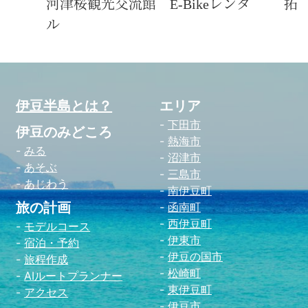
河津桜観光交流館 E-Bikeレンタ
拓
ル
伊豆半島とは？
エリア
下田市
伊豆のみどころ
熱海市
みる
沼津市
あそぶ
三島市
あじわう
南伊豆町
旅の計画
函南町
西伊豆町
モデルコース
伊東市
宿泊・予約
伊豆の国市
旅程作成
松崎町
AIルートプランナー
東伊豆町
アクセス
伊豆市