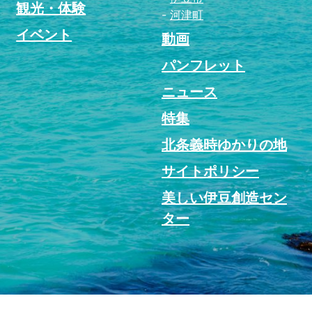
観光・体験
河津町
イベント
動画
パンフレット
ニュース
特集
北条義時ゆかりの地
サイトポリシー
美しい伊豆創造セン
ター