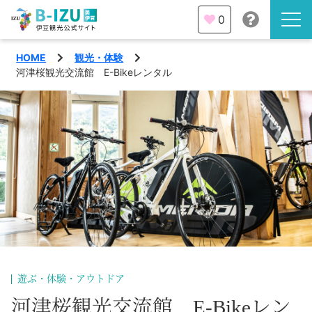
0
HOME
観光・体験
伊豆半島を知る
河津桜観光交流館 E-Bikeレンタル
伊豆のみどころ
みる
観光・体験
あそぶ
イベント
あじわう
エリア
下田市
特集
遊ぶ・体験・アウトドア
熱海市
旅の計画
河津桜観光交流館 E-Bikeレン