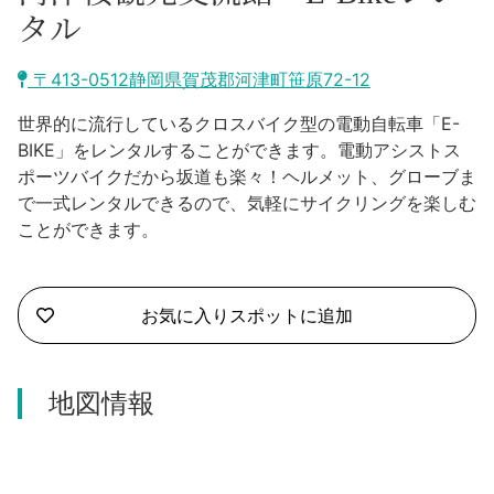
沼津市
タル
モデルコース
日本語
三島市
〒413-0512静岡県賀茂郡河津町笹原72-12
宿泊・予約
南伊豆町
世界的に流行しているクロスバイク型の電動自転車「E-
合同会社説明会
旅程作成
BIKE」をレンタルすることができます。電動アシストス
函南町
ポーツバイクだから坂道も楽々！ヘルメット、グローブま
AIルートプランナー
で一式レンタルできるので、気軽にサイクリングを楽しむ
伊豆ワーケーション
西伊豆町
ことができます。
アクセス
伊東市
お気に入りスポットに追加
伊豆の国市
松崎町
地図情報
東伊豆町
伊豆市