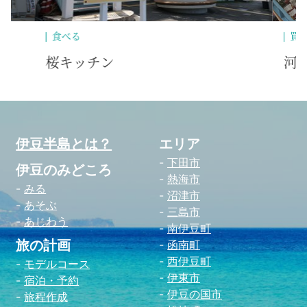
買う
その他
食
河津桜観光交流館 売店
拓
伊豆半島とは？
エリア
下田市
伊豆のみどころ
熱海市
みる
沼津市
あそぶ
三島市
あじわう
南伊豆町
旅の計画
函南町
西伊豆町
モデルコース
伊東市
宿泊・予約
伊豆の国市
旅程作成