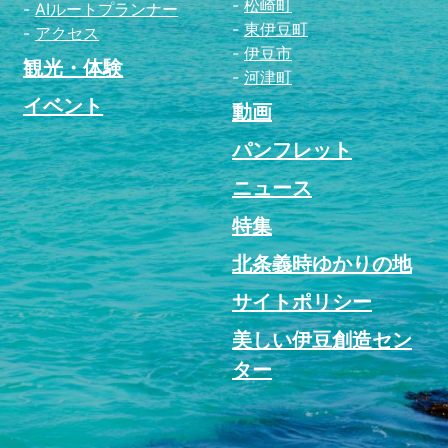
松崎町
AIルートプランナー
東伊豆町
アクセス
伊豆市
観光・体験
河津町
イベント
動画
パンフレット
ニュース
特集
北条義時ゆかりの地
サイトポリシー
美しい伊豆創造セン
ター