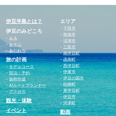
伊豆半島とは？
エリア
下田市
伊豆のみどころ
熱海市
みる
沼津市
あそぶ
三島市
あじわう
南伊豆町
旅の計画
函南町
西伊豆町
モデルコース
伊東市
宿泊・予約
伊豆の国市
旅程作成
松崎町
AIルートプランナー
東伊豆町
アクセス
伊豆市
観光・体験
河津町
イベント
動画