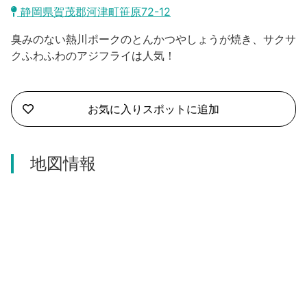
沼津市
静岡県賀茂郡河津町笹原72-12
モデルコース
日本語
臭みのない熱川ポークのとんかつやしょうが焼き、サクサ
三島市
宿泊・予約
クふわふわのアジフライは人気！
南伊豆町
合同会社説明会
旅程作成
函南町
お気に入りスポットに追加
AIルートプランナー
伊豆ワーケーション
西伊豆町
アクセス
地図情報
伊東市
伊豆の国市
松崎町
東伊豆町
伊豆市