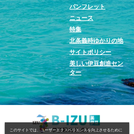
パンフレット
ニュース
特集
北条義時ゆかりの地
サイトポリシー
美しい伊豆創造セン
ター
このサイトでは、ユーザーエクスペリエンスを向上させるために