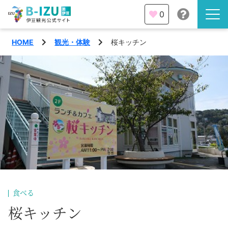
0
HOME
観光・体験
桜キッチン
伊豆半島を知る
伊豆のみどころ
みる
観光・体験
あそぶ
イベント
あじわう
エリア
下田市
特集
食べる
熱海市
桜キッチン
旅の計画