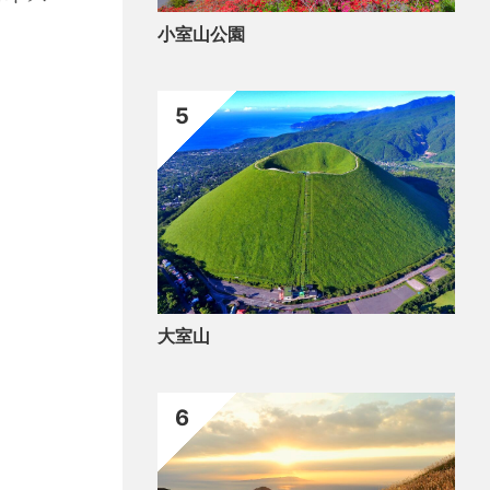
かね）
小室山公園
5
大室山
6