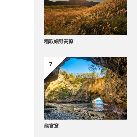
稲取細野高原
7
龍宮窟