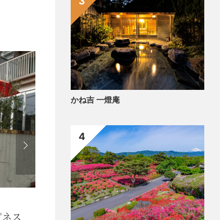
3
かね吉 一燈庵
4
食べ
ト｜三石神社～時の鐘（みついしじんじ
afte