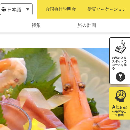
日本語
合同会社説明会
伊豆ワーケーション
特集
旅の計画
モデルコース
宿泊・予約
お気に入り
スポットで
コースを作
旅程作成
る
0
AIルートプランナー
アクセス
AI
におまか
せモデルコ
ース作成