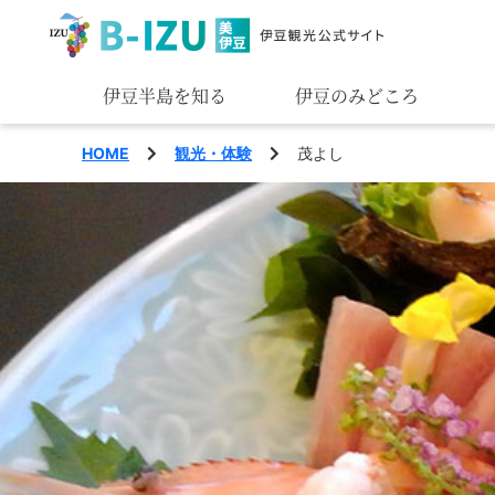
伊豆半島を知る
伊豆のみどころ
みる
HOME
観光・体験
茂よし
あそぶ
あじわう