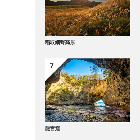
稲取細野高原
7
龍宮窟