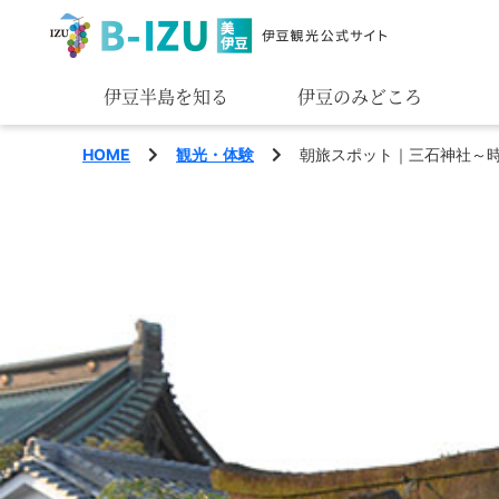
伊豆半島を知る
伊豆のみどころ
みる
HOME
観光・体験
朝旅スポット｜三石神社～
あそぶ
あじわう