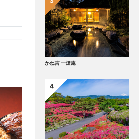
3
かね吉 一燈庵
4