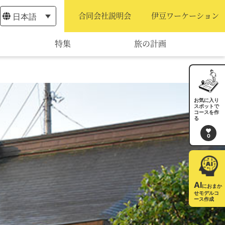
日本語
合同会社説明会
伊豆ワーケーション
特集
旅の計画
モデルコース
宿泊・予約
お気に入り
スポットで
コースを作
旅程作成
る
0
AIルートプランナー
アクセス
AI
におまか
せモデルコ
ース作成