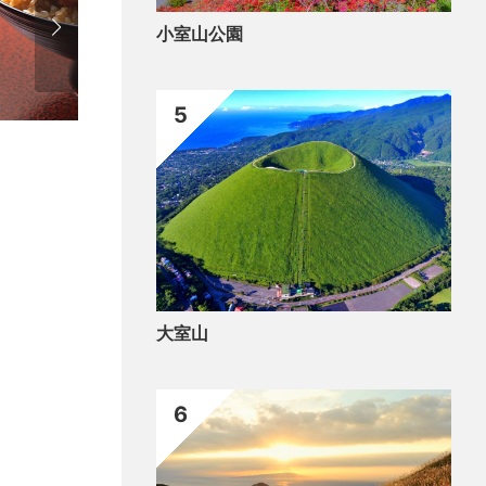
小室山公園
5
食べ
Onig
大室山
6