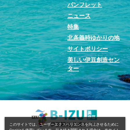
パンフレット
ニュース
特集
北条義時ゆかりの地
サイトポリシー
美しい伊豆創造セン
ター
このサイトでは、ユーザーエクスペリエンスを向上させるために