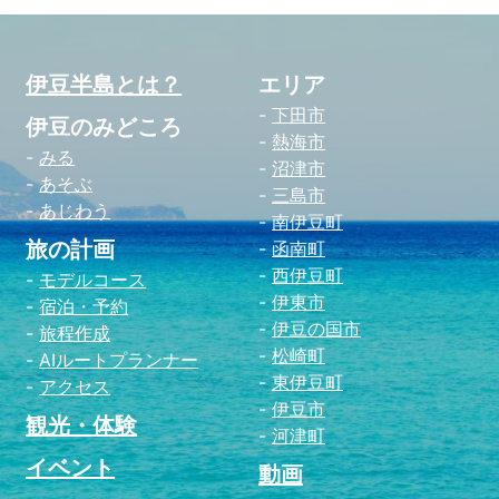
伊豆半島とは？
エリア
下田市
伊豆のみどころ
熱海市
みる
沼津市
あそぶ
三島市
あじわう
南伊豆町
旅の計画
函南町
西伊豆町
モデルコース
伊東市
宿泊・予約
伊豆の国市
旅程作成
松崎町
AIルートプランナー
東伊豆町
アクセス
伊豆市
観光・体験
河津町
イベント
動画