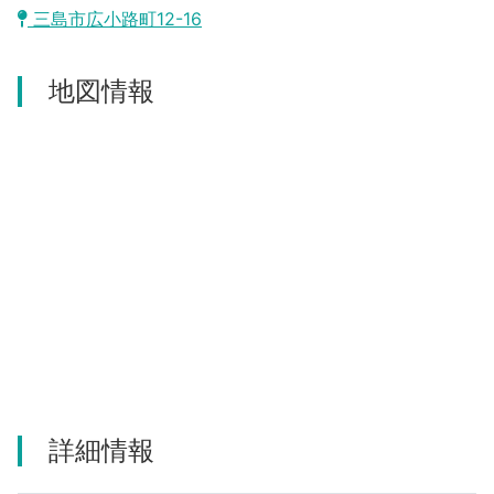
沼津市
三島市広小路町12-16
モデルコース
日本語
三島市
地図情報
宿泊・予約
南伊豆町
合同会社説明会
旅程作成
函南町
AIルートプランナー
伊豆ワーケーション
西伊豆町
アクセス
伊東市
伊豆の国市
松崎町
東伊豆町
詳細情報
伊豆市