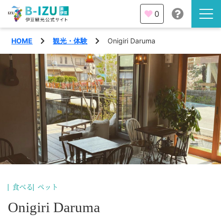
0
HOME
観光・体験
Onigiri Daruma
伊豆半島を知る
伊豆のみどころ
みる
観光・体験
あそぶ
イベント
あじわう
エリア
下田市
特集
食べる
ペット
熱海市
Onigiri Daruma
旅の計画