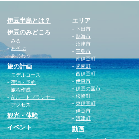
伊豆半島とは？
エリア
下田市
伊豆のみどころ
熱海市
みる
沼津市
あそぶ
三島市
あじわう
南伊豆町
旅の計画
函南町
西伊豆町
モデルコース
伊東市
宿泊・予約
伊豆の国市
旅程作成
松崎町
AIルートプランナー
東伊豆町
アクセス
伊豆市
観光・体験
河津町
イベント
動画