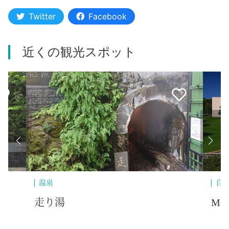
Twitter
Facebook
近くの観光スポット
温泉
自
走り湯
M