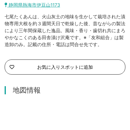
沼津市
静岡県熱海市伊豆山1173
モデルコース
日本語
七尾たくあんは、火山灰土の地味を生かして栽培された漬
三島市
宿泊・予約
物専用大根を約３週間天日で乾燥した後、昔ながらの製法
により三年間保蔵した逸品。風味・香り・歯切れ共にまろ
南伊豆町
合同会社説明会
旅程作成
やかなこくのある田舎漬け沢庵です。※「友和組合」は製
造卸のみ。記載の住所・電話は問合せ先です。
函南町
AIルートプランナー
伊豆ワーケーション
西伊豆町
アクセス
お気に入りスポットに追加
伊東市
伊豆の国市
地図情報
松崎町
東伊豆町
伊豆市