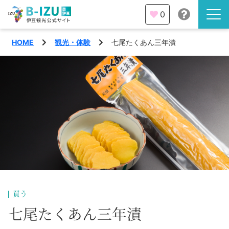
0
HOME
観光・体験
七尾たくあん三年漬
伊豆半島を知る
伊豆のみどころ
みる
観光・体験
あそぶ
イベント
あじわう
エリア
下田市
特集
買う
熱海市
七尾たくあん三年漬
旅の計画