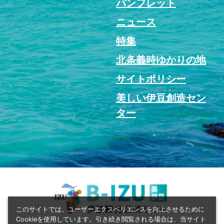
パンフレット
ニュース
特集
北条義時ゆかりの地
サイトポリシー
美しい伊豆創造セン
ター
このサイトでは、ユーザーエクスペリエンスを向上させるために
Cookieを使用しています。引き続き閲覧される場合は、当サイト