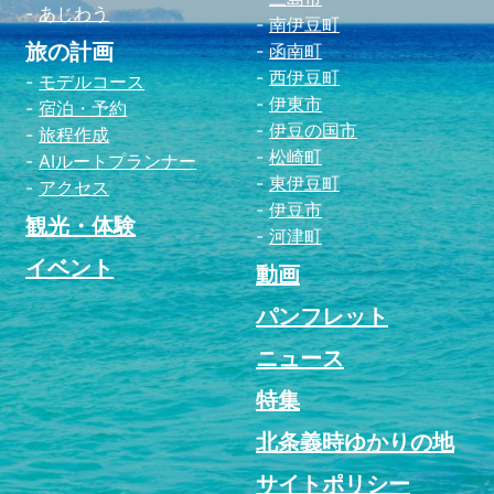
あじわう
南伊豆町
旅の計画
函南町
西伊豆町
モデルコース
伊東市
宿泊・予約
伊豆の国市
旅程作成
松崎町
AIルートプランナー
東伊豆町
アクセス
伊豆市
観光・体験
河津町
イベント
動画
パンフレット
ニュース
特集
北条義時ゆかりの地
サイトポリシー