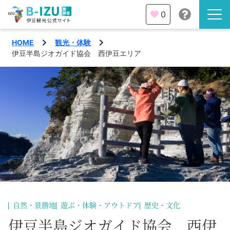
0
HOME
観光・体験
伊豆半島を知る
伊豆半島ジオガイド協会 西伊豆エリア
伊豆のみどころ
みる
観光・体験
あそぶ
イベント
あじわう
エリア
下田市
特集
自然・景勝地
遊ぶ・体験・アウトドア
歴史・文化
熱海市
旅の計画
伊豆半島ジオガイド協会 西伊