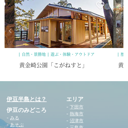
自然・景勝地
遊ぶ・体験・アウトドア
歴
黄金崎公園「こがねすと」
黄
伊豆半島とは？
エリア
下田市
伊豆のみどころ
熱海市
みる
沼津市
あそぶ
三島市