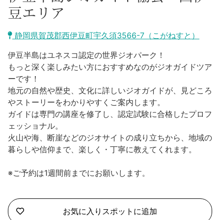
沼津市
豆エリア
モデルコース
日本語
三島市
静岡県賀茂郡西伊豆町宇久須3566-7（こがねすと）
宿泊・予約
南伊豆町
伊豆半島はユネスコ認定の世界ジオパーク！
合同会社説明会
旅程作成
もっと深く楽しみたい方におすすめなのがジオガイドツア
函南町
ーです！
AIルートプランナー
地元の自然や歴史、文化に詳しいジオガイドが、見どころ
伊豆ワーケーション
西伊豆町
やストーリーをわかりやすくご案内します。
アクセス
ガイドは専門の講座を修了し、認定試験に合格したプロフ
伊東市
ェッショナル。
火山や海、断崖などのジオサイトの成り立ちから、地域の
伊豆の国市
暮らしや信仰まで、楽しく・丁寧に教えてくれます。
松崎町
※ご予約は1週間前までにお願いします。
東伊豆町
お気に入りスポットに追加
伊豆市