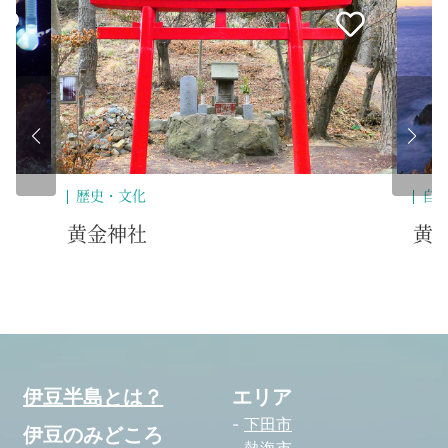
歴史・文化
自
黄金神社
黄
伊豆半島とは？
エリア
下田市
伊豆のみどころ
熱海市