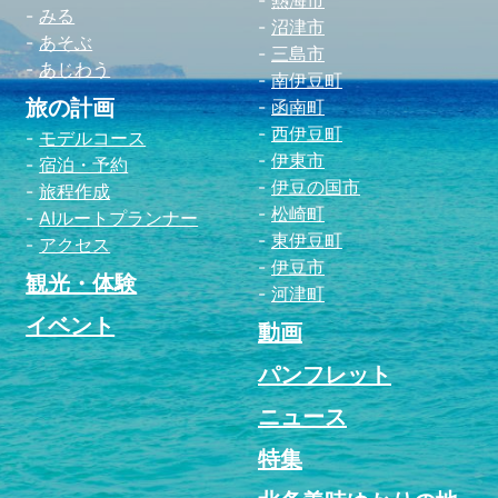
みる
沼津市
あそぶ
三島市
あじわう
南伊豆町
旅の計画
函南町
西伊豆町
モデルコース
伊東市
宿泊・予約
伊豆の国市
旅程作成
松崎町
AIルートプランナー
東伊豆町
アクセス
伊豆市
観光・体験
河津町
イベント
動画
パンフレット
ニュース
特集