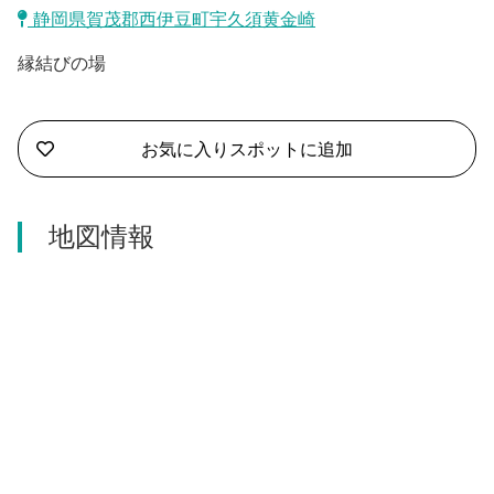
沼津市
静岡県賀茂郡西伊豆町宇久須黄金崎
モデルコース
日本語
縁結びの場
三島市
宿泊・予約
南伊豆町
合同会社説明会
旅程作成
お気に入りスポットに追加
函南町
AIルートプランナー
伊豆ワーケーション
西伊豆町
地図情報
アクセス
伊東市
伊豆の国市
松崎町
東伊豆町
伊豆市