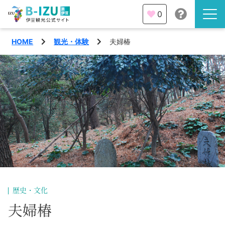
0
HOME
観光・体験
夫婦椿
伊豆半島を知る
伊豆のみどころ
みる
観光・体験
あそぶ
イベント
あじわう
エリア
下田市
特集
歴史・文化
熱海市
夫婦椿
旅の計画