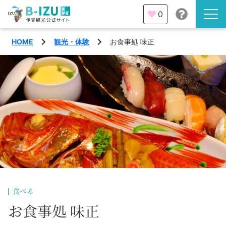
0
HOME
観光・体験
お食事処 味正
伊豆半島を知る
伊豆のみどころ
みる
観光・体験
あそぶ
イベント
あじわう
エリア
下田市
特集
食べる
熱海市
お食事処 味正
旅の計画