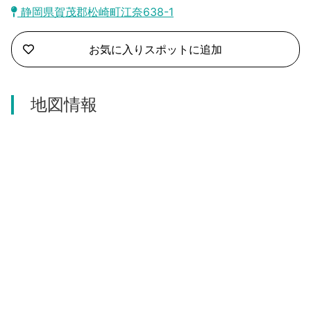
沼津市
静岡県賀茂郡松崎町江奈638-1
モデルコース
日本語
三島市
お気に入りスポットに追加
宿泊・予約
南伊豆町
合同会社説明会
旅程作成
地図情報
函南町
AIルートプランナー
伊豆ワーケーション
西伊豆町
アクセス
伊東市
伊豆の国市
松崎町
東伊豆町
伊豆市