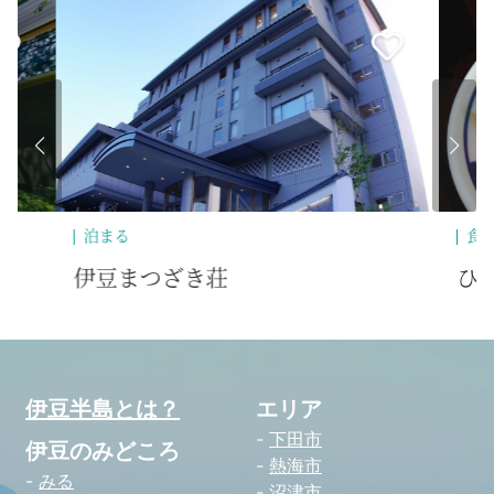
泊まる
食
伊豆まつざき荘
ひ
伊豆半島とは？
エリア
下田市
伊豆のみどころ
熱海市
みる
沼津市