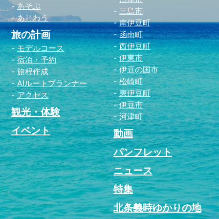
あそぶ
三島市
あじわう
南伊豆町
旅の計画
函南町
西伊豆町
モデルコース
伊東市
宿泊・予約
伊豆の国市
旅程作成
松崎町
AIルートプランナー
東伊豆町
アクセス
伊豆市
観光・体験
河津町
イベント
動画
パンフレット
ニュース
特集
北条義時ゆかりの地