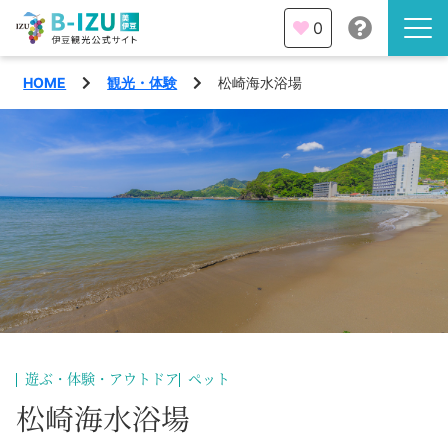
0
HOME
観光・体験
松崎海水浴場
伊豆半島を知る
伊豆のみどころ
みる
観光・体験
あそぶ
イベント
あじわう
エリア
下田市
特集
遊ぶ・体験・アウトドア
ペット
熱海市
松崎海水浴場
旅の計画