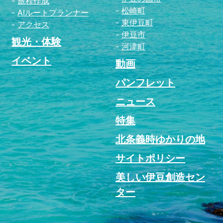
旅程作成
松崎町
AIルートプランナー
東伊豆町
アクセス
伊豆市
観光・体験
河津町
イベント
動画
パンフレット
ニュース
特集
北条義時ゆかりの地
サイトポリシー
美しい伊豆創造セン
ター