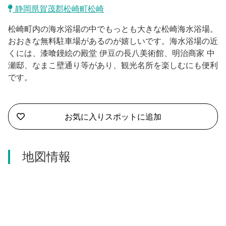
沼津市
静岡県賀茂郡松崎町松崎
モデルコース
日本語
松崎町内の海水浴場の中でもっとも大きな松崎海水浴場。
三島市
宿泊・予約
おおきな無料駐車場があるのが嬉しいです。海水浴場の近
くには、漆喰鏝絵の殿堂 伊豆の長八美術館、明治商家 中
南伊豆町
合同会社説明会
旅程作成
瀬邸、なまこ壁通り等があり、観光名所を楽しむにも便利
です。
函南町
AIルートプランナー
伊豆ワーケーション
西伊豆町
アクセス
お気に入りスポットに追加
伊東市
伊豆の国市
地図情報
松崎町
東伊豆町
伊豆市