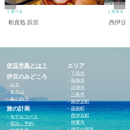
泊まる
食
西伊豆松崎伊東園ホテル
豊
伊豆半島とは？
エリア
下田市
伊豆のみどころ
熱海市
みる
沼津市
あそぶ
三島市
あじわう
南伊豆町
旅の計画
函南町
西伊豆町
モデルコース
伊東市
宿泊・予約
伊豆の国市