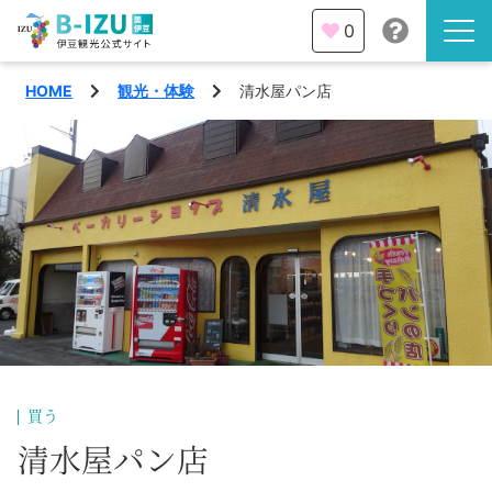
0
HOME
観光・体験
清水屋パン店
伊豆半島を知る
伊豆のみどころ
みる
観光・体験
あそぶ
イベント
あじわう
エリア
下田市
特集
買う
熱海市
清水屋パン店
旅の計画