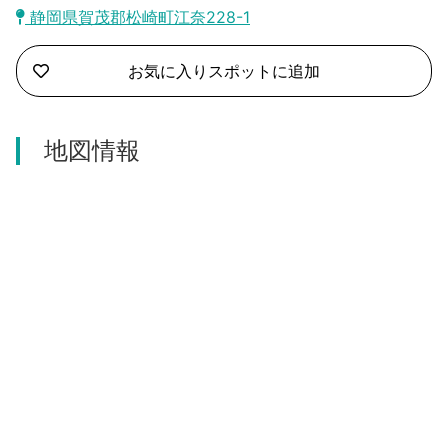
沼津市
静岡県賀茂郡松崎町江奈228-1
モデルコース
日本語
三島市
お気に入りスポットに追加
宿泊・予約
南伊豆町
合同会社説明会
旅程作成
地図情報
函南町
AIルートプランナー
伊豆ワーケーション
西伊豆町
アクセス
伊東市
伊豆の国市
松崎町
東伊豆町
伊豆市