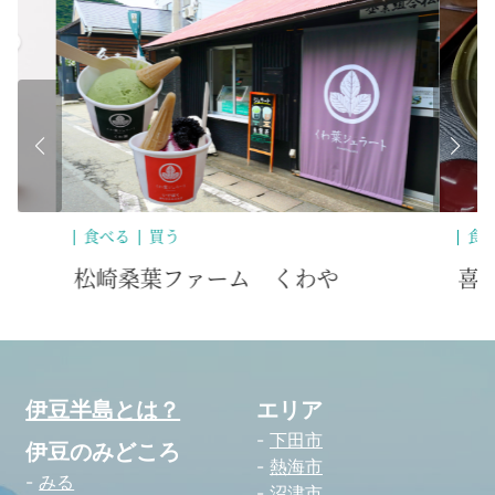
食べる
喜多方ラーメン 赤のれん
伊豆半島とは？
エリア
下田市
伊豆のみどころ
熱海市
みる
沼津市