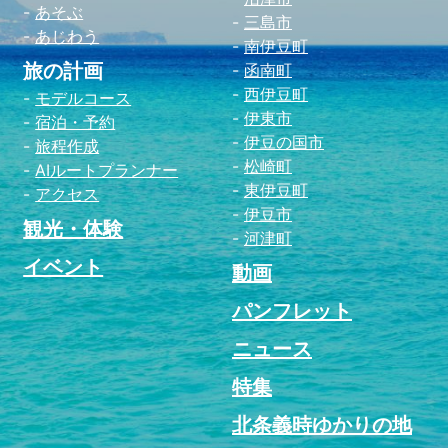
あそぶ
三島市
あじわう
南伊豆町
旅の計画
函南町
西伊豆町
モデルコース
伊東市
宿泊・予約
伊豆の国市
旅程作成
松崎町
AIルートプランナー
東伊豆町
アクセス
伊豆市
観光・体験
河津町
イベント
動画
パンフレット
ニュース
特集
北条義時ゆかりの地