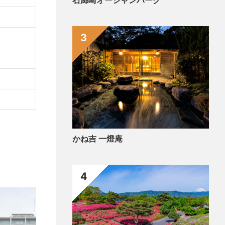
石廊崎オーシャンパーク
3
かね吉 一燈庵
4