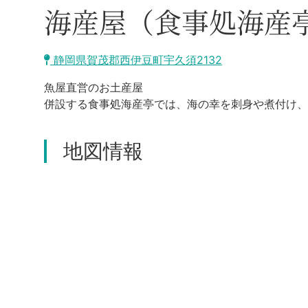
海産屋（食事処海産
静岡県賀茂郡西伊豆町宇久須2132
魚屋直営のお土産屋
併設する食事処海産亭では、海の幸を刺身や煮付け、
地図情報