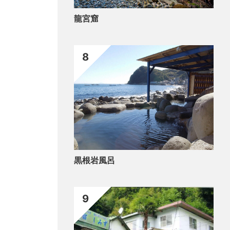
龍宮窟
8
黒根岩風呂
9