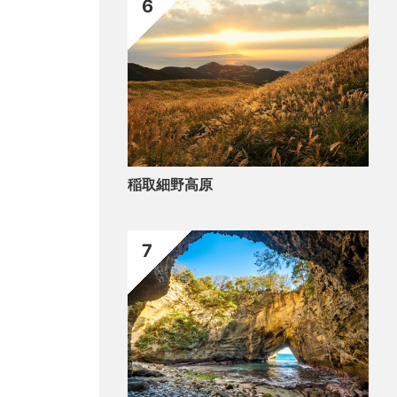
6
稲取細野高原
7