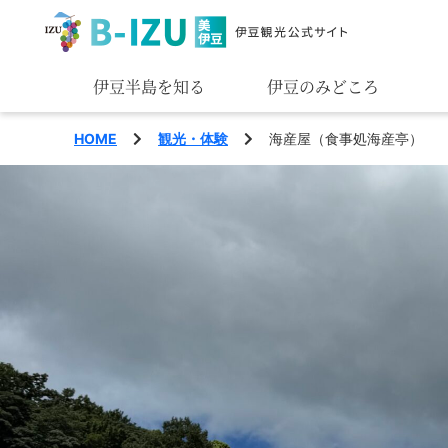
伊豆半島を知る
伊豆のみどころ
みる
HOME
観光・体験
海産屋（食事処海産亭）
あそぶ
あじわう