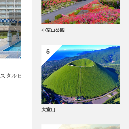
小室山公園
5
遊ぶ・体験・アウトドア
泊ま
ビーチ
宇
大室山