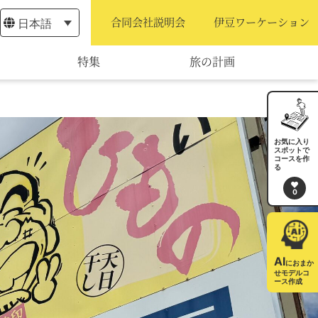
日本語
合同会社説明会
伊豆ワーケーション
特集
旅の計画
モデルコース
宿泊・予約
お気に入り
スポットで
コースを作
旅程作成
る
0
AIルートプランナー
アクセス
AI
におまか
せモデルコ
ース作成