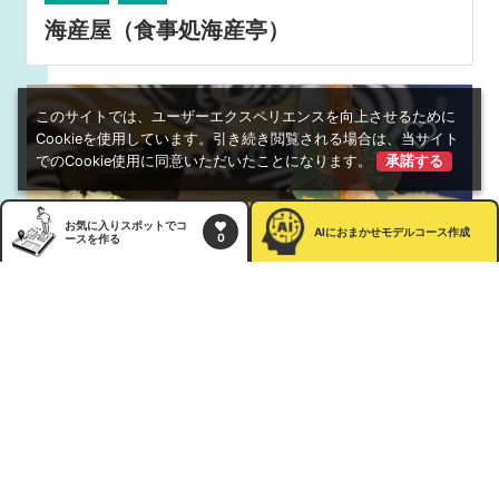
海産屋（食事処海産亭）
このサイトでは、ユーザーエクスペリエンスを向上させるために
Cookieを使用しています。引き続き閲覧される場合は、当サイト
でのCookie使用に同意いただいたことになります。
承諾する
お気に入りスポットでコ
AI
におまかせモデルコース作成
0
ースを作る
食べる
買う
その他
伊豆高原旅の駅ぐらんぱるぽーと
全てのスポットを見る