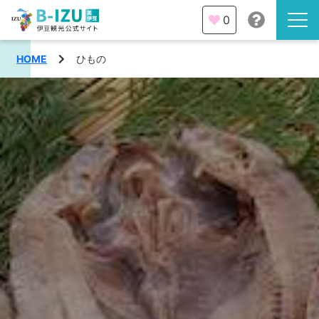
0
HOME
ひもの
伊豆半島を知る
伊豆のみどころ
みる
観光・体験
あそぶ
イベント
あじわう
エリア
下田市
特集
熱海市
旅の計画