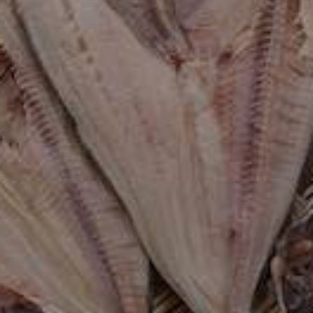
沼津市
モデルコース
日本語
三島市
宿泊・予約
南伊豆町
合同会社説明会
旅程作成
函南町
AIルートプランナー
伊豆ワーケーション
西伊豆町
アクセス
伊東市
伊豆の国市
松崎町
東伊豆町
伊豆市