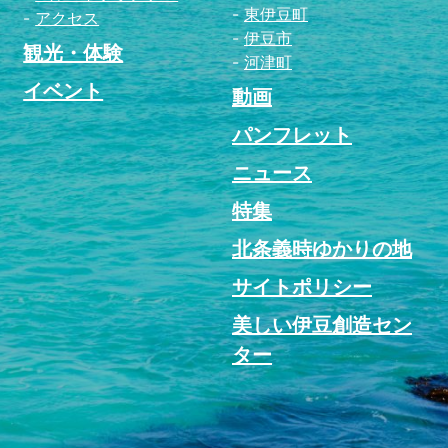
東伊豆町
アクセス
伊豆市
観光・体験
河津町
イベント
動画
パンフレット
ニュース
特集
北条義時ゆかりの地
サイトポリシー
美しい伊豆創造セン
ター