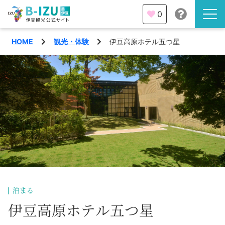
0
HOME
観光・体験
伊豆高原ホテル五つ星
伊豆半島を知る
伊豆のみどころ
みる
観光・体験
あそぶ
イベント
あじわう
エリア
下田市
特集
泊まる
熱海市
伊豆高原ホテル五つ星
旅の計画