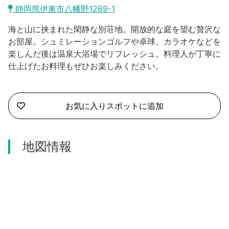
沼津市
静岡県伊東市八幡野1269-1
モデルコース
日本語
海と山に挟まれた閑静な別荘地。開放的な庭を望む贅沢な
三島市
宿泊・予約
お部屋。シュミレーションゴルフや卓球、カラオケなどを
楽しんだ後は温泉大浴場でリフレッシュ。料理人が丁寧に
南伊豆町
合同会社説明会
旅程作成
仕上げたお料理もぜひお楽しみください。
函南町
AIルートプランナー
伊豆ワーケーション
西伊豆町
お気に入りスポットに追加
アクセス
伊東市
地図情報
伊豆の国市
松崎町
東伊豆町
伊豆市