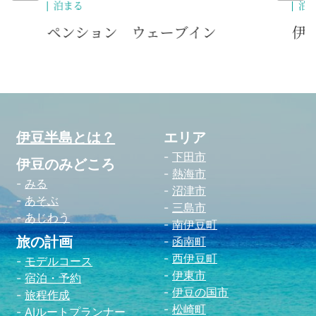
泊まる
伊豆高原 ペンション 林間劇場
伊豆半島とは？
エリア
下田市
伊豆のみどころ
熱海市
みる
沼津市
あそぶ
三島市
あじわう
南伊豆町
旅の計画
函南町
西伊豆町
モデルコース
伊東市
宿泊・予約
伊豆の国市
旅程作成
松崎町
AIルートプランナー