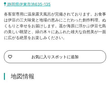
沼津市
静岡県伊東市池635-135
モデルコース
日本語
各客室専用に温泉露天風呂が完備されております。お食事
三島市
宿泊・予約
は伊豆の三大味覚と地場の恵みにこだわった創作料理、ぬ
くもりと幸せをお届けします。遥か海原に浮かぶ伊豆七島
南伊豆町
合同会社説明会
旅程作成
の美しい眺望と、緑の木々にあふれた雄大な自然美が一面
に広がる絶景をお楽しみください。
函南町
AIルートプランナー
伊豆ワーケーション
西伊豆町
アクセス
お気に入りスポットに追加
伊東市
伊豆の国市
地図情報
松崎町
東伊豆町
伊豆市