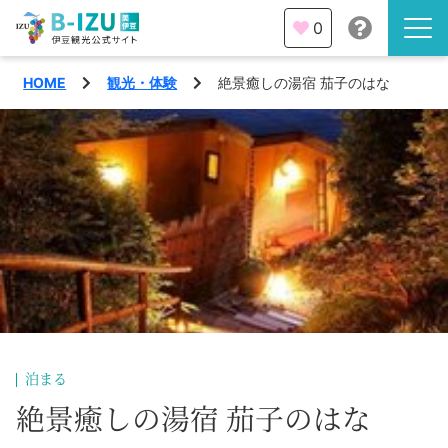
0
HOME
観光・体験
絶景癒しの湯宿 茄子のはな
伊豆半島を知る
伊豆のみどころ
みる
観光・体験
あそぶ
イベント
あじわう
エリア
下田市
特集
泊まる
熱海市
絶景癒しの湯宿 茄子のはな
旅の計画