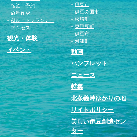
伊東市
宿泊・予約
伊豆の国市
旅程作成
松崎町
AIルートプランナー
東伊豆町
アクセス
伊豆市
観光・体験
河津町
イベント
動画
パンフレット
ニュース
特集
北条義時ゆかりの地
サイトポリシー
美しい伊豆創造セン
ター