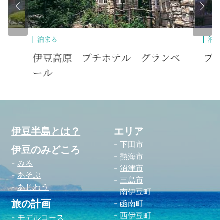
泊まる
泊
ベ
プチホテル ブラッサム
ワ
「M
伊豆半島とは？
エリア
下田市
伊豆のみどころ
熱海市
みる
沼津市
あそぶ
三島市
あじわう
南伊豆町
旅の計画
函南町
西伊豆町
モデルコース