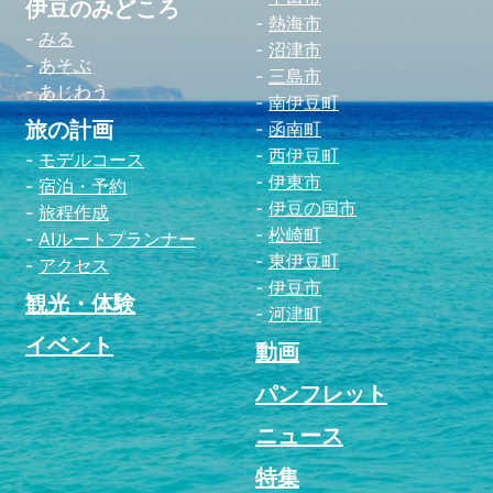
伊豆のみどころ
熱海市
みる
沼津市
あそぶ
三島市
あじわう
南伊豆町
旅の計画
函南町
西伊豆町
モデルコース
伊東市
宿泊・予約
伊豆の国市
旅程作成
松崎町
AIルートプランナー
東伊豆町
アクセス
伊豆市
観光・体験
河津町
イベント
動画
パンフレット
ニュース
特集