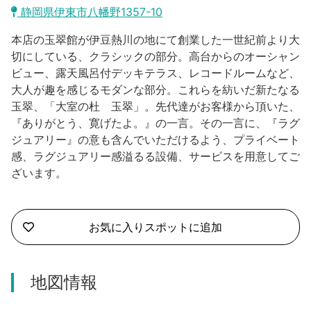
沼津市
静岡県伊東市八幡野1357-10
モデルコース
日本語
本店の玉翠館が伊豆熱川の地にて創業した一世紀前より大
三島市
宿泊・予約
切にしている、クラシックの部分。高台からのオーシャン
ビュー、露天風呂付デッキテラス、レコードルームなど、
南伊豆町
合同会社説明会
旅程作成
大人が趣を感じるモダンな部分。これらを紡いだ新たなる
玉翠、「大室の杜 玉翠」。先代達がお客様から頂いた、
函南町
AIルートプランナー
『ありがとう、寛げたよ。』の一言。その一言に、『ラグ
伊豆ワーケーション
ジュアリー』の意も含んでいただけるよう、プライベート
西伊豆町
アクセス
感、ラグジュアリー感溢るる設備、サービスを用意してご
ざいます。
伊東市
伊豆の国市
お気に入りスポットに追加
松崎町
東伊豆町
地図情報
伊豆市