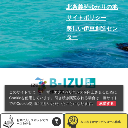
北条義時ゆかりの地
サイトポリシー
美しい伊豆創造セン
ター
このサイトでは、ユーザーエクスペリエンスを向上させるために
Cookieを使用しています。引き続き閲覧される場合は、当サイト
© 2022 美しい伊豆創造センター
でのCookie使用に同意いただいたことになります。
承諾する
お気に入りスポットでコ
AI
におまかせモデルコース作成
0
ースを作る