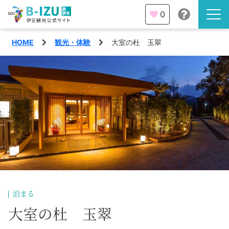
0
HOME
観光・体験
大室の杜 玉翠
伊豆半島を知る
伊豆のみどころ
みる
観光・体験
あそぶ
イベント
あじわう
エリア
下田市
特集
泊まる
熱海市
大室の杜 玉翠
旅の計画