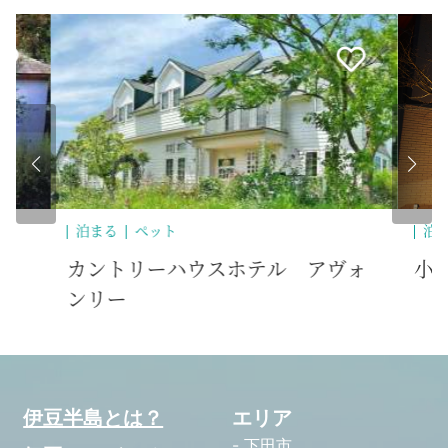
泊まる
歴
ォ
小さな湯の宿みたにや
ア
伊豆半島とは？
エリア
下田市