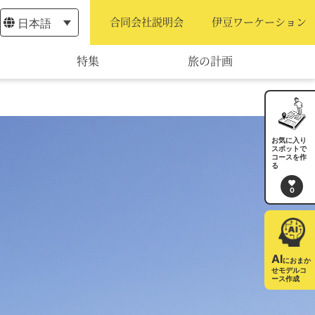
日本語
合同会社説明会
伊豆ワーケーション
特集
旅の計画
モデルコース
宿泊・予約
お気に入り
スポットで
コースを作
旅程作成
る
0
AIルートプランナー
アクセス
AI
におまか
せモデルコ
ース作成