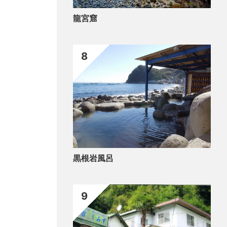
龍宮窟
8
黒根岩風呂
9