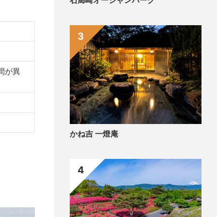
石廊崎オーシャンパーク
3
時間が異
かね吉 一燈庵
4