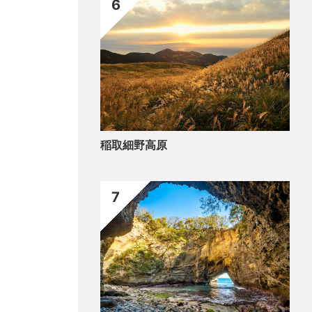
6
稲取細野高原
7