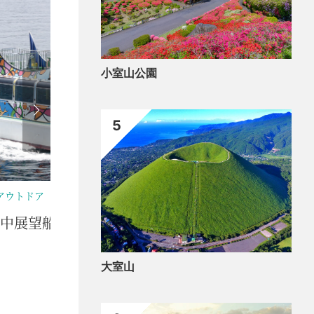
小室山公園
5
アウトドア
買う
中展望船 はるひら丸 遊覧船イルカ号
御菓
大室山