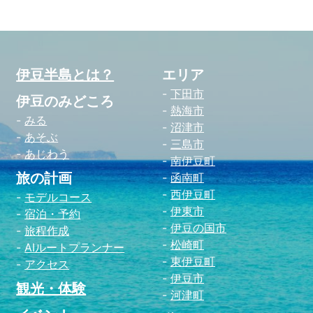
伊豆半島とは？
エリア
下田市
伊豆のみどころ
熱海市
みる
沼津市
あそぶ
三島市
あじわう
南伊豆町
旅の計画
函南町
西伊豆町
モデルコース
伊東市
宿泊・予約
伊豆の国市
旅程作成
松崎町
AIルートプランナー
東伊豆町
アクセス
伊豆市
観光・体験
河津町