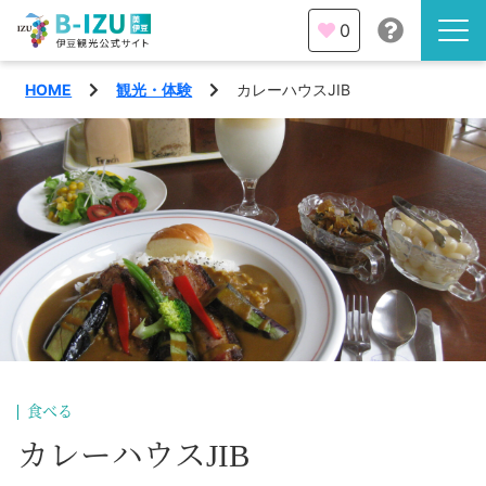
0
HOME
観光・体験
カレーハウスJIB
伊豆半島を知る
伊豆のみどころ
みる
観光・体験
あそぶ
イベント
あじわう
エリア
下田市
特集
食べる
熱海市
カレーハウスJIB
旅の計画