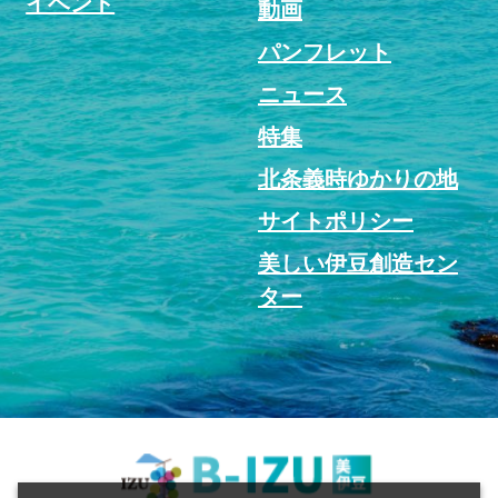
イベント
動画
パンフレット
ニュース
特集
北条義時ゆかりの地
サイトポリシー
美しい伊豆創造セン
ター