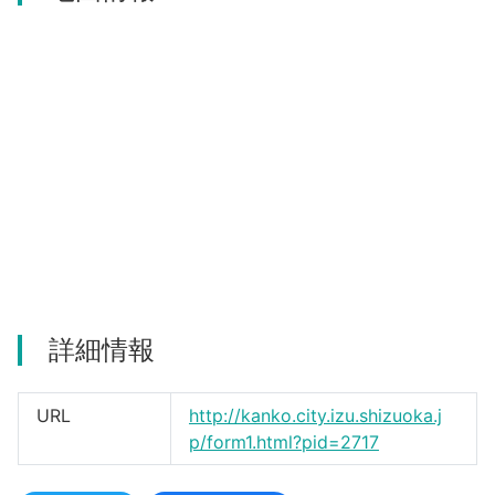
河津町
詳細情報
URL
http://kanko.city.izu.shizuoka.j
p/form1.html?pid=2717