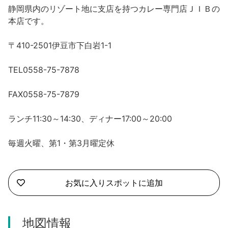
沼津市
静岡県内のリゾート地に支店を持つカレー専門店ＪＩＢの
モデルコース
本店です。
日本語
三島市
宿泊・予約
〒410-2501伊豆市下白岩1-1
南伊豆町
合同会社説明会
旅程作成
TEL0558-75-7878
函南町
AIルートプランナー
伊豆ワーケーション
FAX0558-75-7879
西伊豆町
アクセス
ランチ11:30～14:30、ディナー17:00～20:00
伊東市
毎週火曜、第1・第3月曜定休
伊豆の国市
松崎町
お気に入りスポットに追加
東伊豆町
地図情報
伊豆市