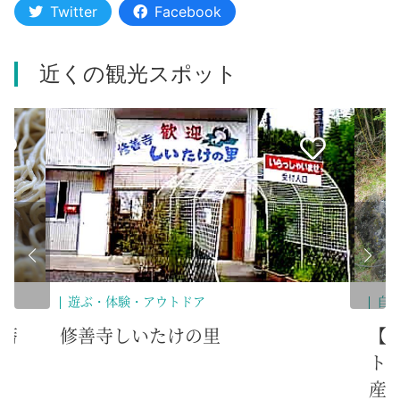
Twitter
Facebook
近くの観光スポット
遊ぶ・体験・アウトドア
自
蕎
修善寺しいたけの里
【
ト
産