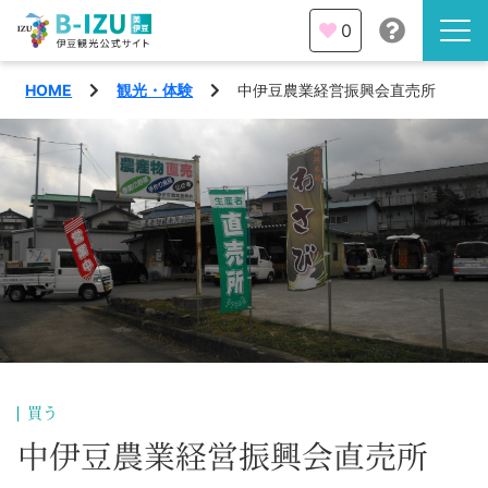
0
HOME
観光・体験
中伊豆農業経営振興会直売所
伊豆半島を知る
伊豆のみどころ
みる
観光・体験
あそぶ
イベント
あじわう
エリア
下田市
特集
買う
熱海市
中伊豆農業経営振興会直売所
旅の計画