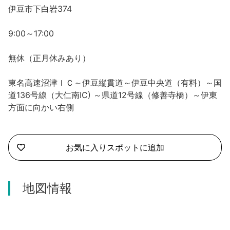
沼津市
伊豆市下白岩374
モデルコース
日本語
三島市
9:00～17:00
宿泊・予約
南伊豆町
合同会社説明会
無休（正月休みあり）
旅程作成
函南町
東名高速沼津ＩＣ～伊豆縦貫道～伊豆中央道（有料）～国
AIルートプランナー
伊豆ワーケーション
道136号線（大仁南IC) ～県道12号線（修善寺橋）～伊東
西伊豆町
方面に向かい右側
アクセス
伊東市
お気に入りスポットに追加
伊豆の国市
松崎町
地図情報
東伊豆町
伊豆市