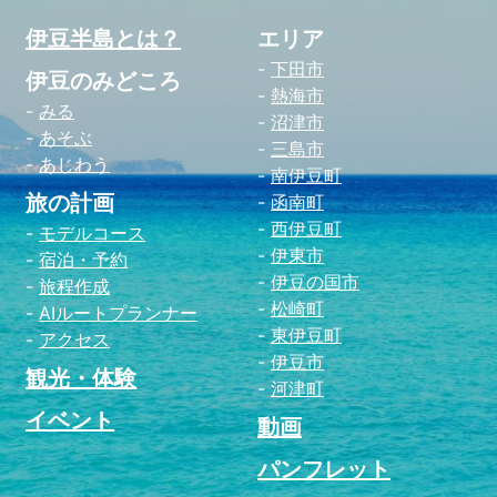
伊豆半島とは？
エリア
下田市
伊豆のみどころ
熱海市
みる
沼津市
あそぶ
三島市
あじわう
南伊豆町
旅の計画
函南町
西伊豆町
モデルコース
伊東市
宿泊・予約
伊豆の国市
旅程作成
松崎町
AIルートプランナー
東伊豆町
アクセス
伊豆市
観光・体験
河津町
イベント
動画
パンフレット