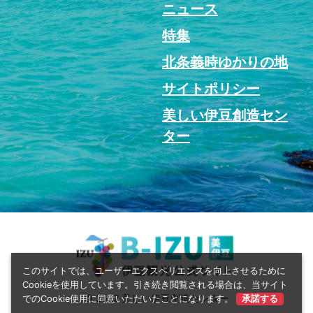
ニュース
特集
北条義時ゆかりの地
サイトポリシー
美しい伊豆創造セン
ター
このサイトでは、ユーザーエクスペリエンスを向上させるために
Cookieを使用しています。引き続き閲覧される場合は、当サイト
© 2022 美しい伊豆創造センター
でのCookie使用に同意いただいたことになります。
承諾する