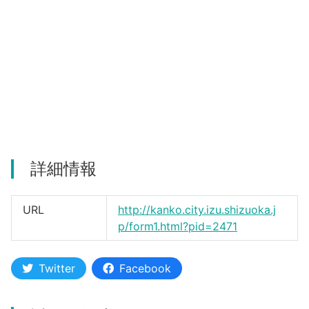
河津町
詳細情報
URL
http://kanko.city.izu.shizuoka.j
p/form1.html?pid=2471
Twitter
Facebook