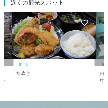
近くの観光スポット
温泉
遊
白岩の湯（設備故障により休業
生
中）