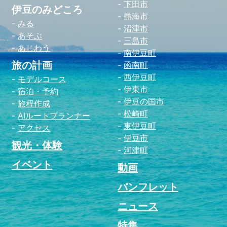
下田市
伊豆のみどころ
熱海市
みる
沼津市
あそぶ
三島市
あじわう
南伊豆町
旅の計画
函南町
西伊豆町
モデルコース
伊東市
宿泊・予約
伊豆の国市
旅程作成
松崎町
AIルートプランナー
東伊豆町
アクセス
伊豆市
観光・体験
河津町
イベント
動画
パンフレット
ニュース
特集