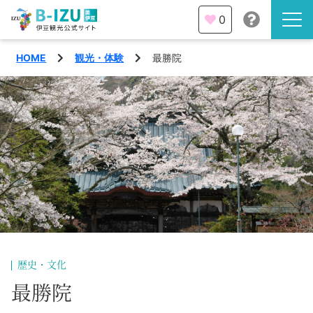
0
HOME
観光・体験
最勝院
伊豆半島を知る
伊豆のみどころ
みる
観光・体験
あそぶ
イベント
あじわう
エリア
下田市
特集
歴史・文化
熱海市
最勝院
旅の計画