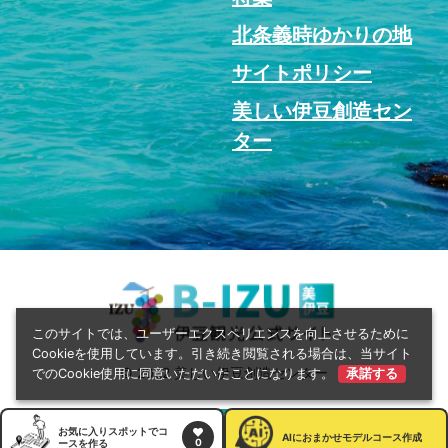
北条義時ゆかりの地
サイトポリシー
美しい伊豆創造セン
ター
このサイトでは、ユーザーエクスペリエンスを向上させるために
Cookieを使用しています。引き続き閲覧される場合は、当サイト
© 2022 美しい伊豆創造センター
でのCookie使用に同意いただいたことになります。
承諾する
お気に入りスポットでコ
AI
におまかせモデルコース作成
0
ースを作る