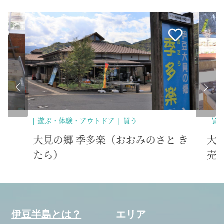
買う
歴
 き
大見とうふ（大見の郷 季多楽で販
大
売中）
伊豆半島とは？
エリア