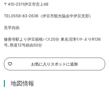
沼津市
〒410-2511伊豆市宮上48
モデルコース
日本語
三島市
TEL0558-83-2636（伊豆市観光協会中伊豆支部）
宿泊・予約
南伊豆町
合同会社説明会
見学自由
旅程作成
函南町
修善寺駅より伊豆箱根バス20分 東名沼津ｲﾝﾀｰよりR136
AIルートプランナー
伊豆ワーケーション
号､県道12号経由50分
西伊豆町
アクセス
伊東市
お気に入りスポットに追加
伊豆の国市
地図情報
松崎町
東伊豆町
伊豆市