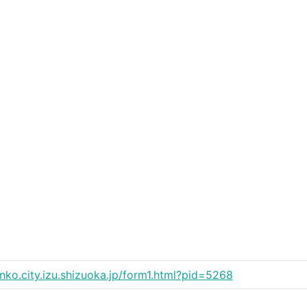
anko.city.izu.shizuoka.jp/form1.html?pid=5268