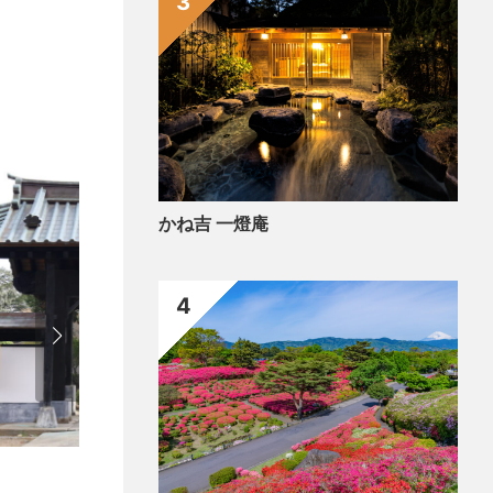
3
かね吉 一燈庵
4
歴史