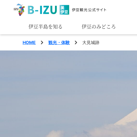
伊豆半島を知る
伊豆のみどころ
みる
HOME
観光・体験
大見城跡
あそぶ
あじわう