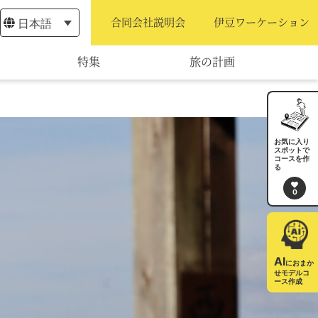
日本語
合同会社説明会
伊豆ワーケーション
特集
旅の計画
モデルコース
宿泊・予約
お気に入り
スポットで
コースを作
旅程作成
る
0
AIルートプランナー
アクセス
AI
におまか
せモデルコ
ース作成