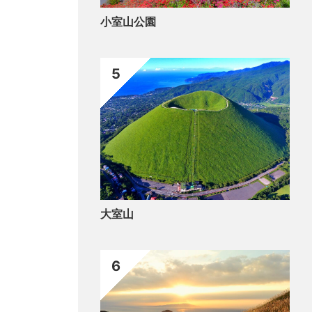
成家（おおみ ことうた しげいえ）の墓
梅
小室山公園
5
大室山
6