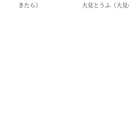
季多楽で販売中）
實成寺