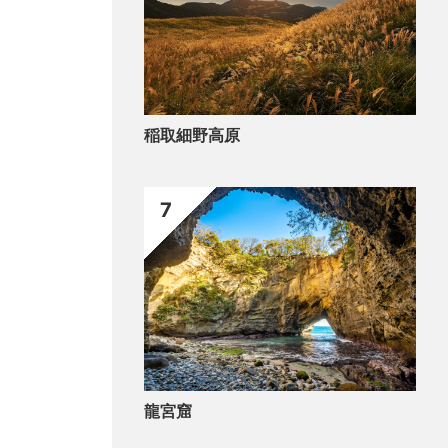
稲取細野高原
7
龍宮窟