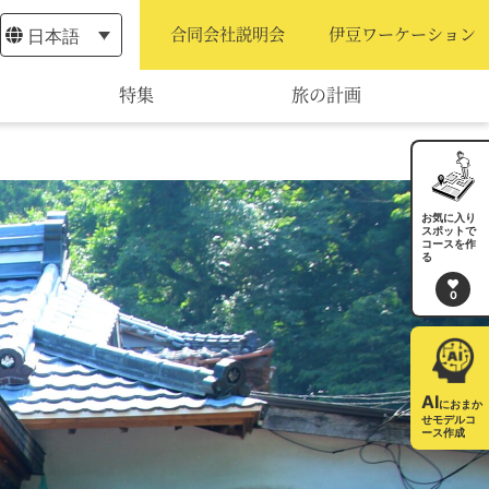
日本語
合同会社説明会
伊豆ワーケーション
特集
旅の計画
モデルコース
宿泊・予約
お気に入り
スポットで
コースを作
旅程作成
る
0
AIルートプランナー
アクセス
AI
におまか
せモデルコ
ース作成