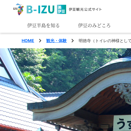
伊豆半島を知る
伊豆のみどころ
みる
HOME
観光・体験
明徳寺（トイレの神様とし
あそぶ
あじわう