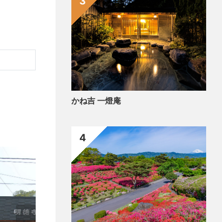
3
かね吉 一燈庵
4