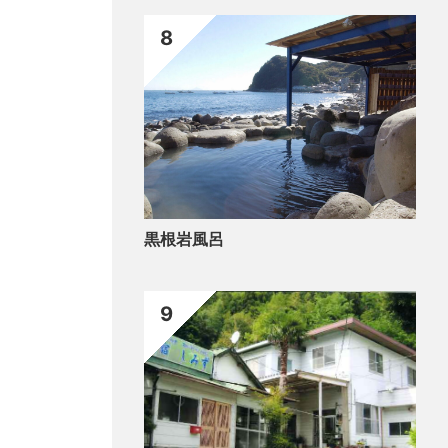
8
黒根岩風呂
9