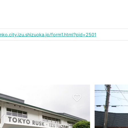
anko.city.izu.shizuoka.jp/form1.html?pid=2501