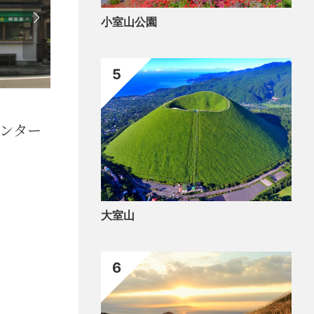
小室山公園
5
泊ま
天日干しひもの）
ペ
大室山
6