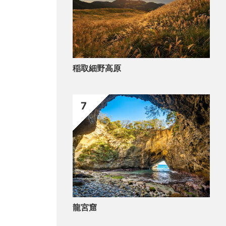
稲取細野高原
7
龍宮窟