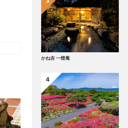
3
かね吉 一燈庵
4