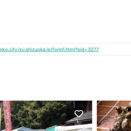
anko.city.izu.shizuoka.jp/form1.html?pid=3277