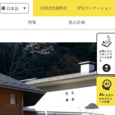
日本語
合同会社説明会
伊豆ワーケーション
特集
旅の計画
モデルコース
宿泊・予約
お気に入り
スポットで
コースを作
旅程作成
る
0
AIルートプランナー
アクセス
AI
におまか
せモデルコ
ース作成