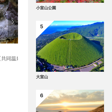
小室山公園
5
買う
天城湯ケ島地区）
マ
大室山
6