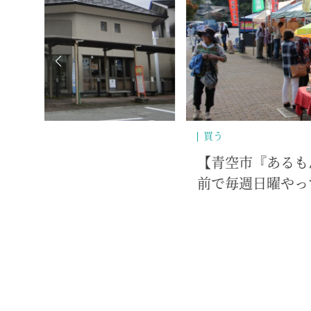
温泉
】伊豆市湯ケ島の天城会館
河鹿の湯 （共同
♪