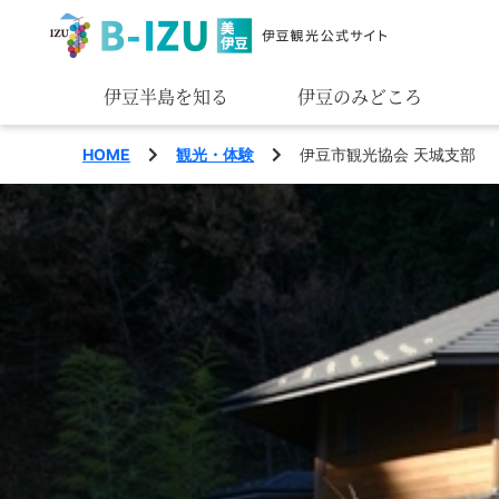
伊豆半島を知る
伊豆のみどころ
みる
HOME
観光・体験
伊豆市観光協会 天城支部
あそぶ
あじわう