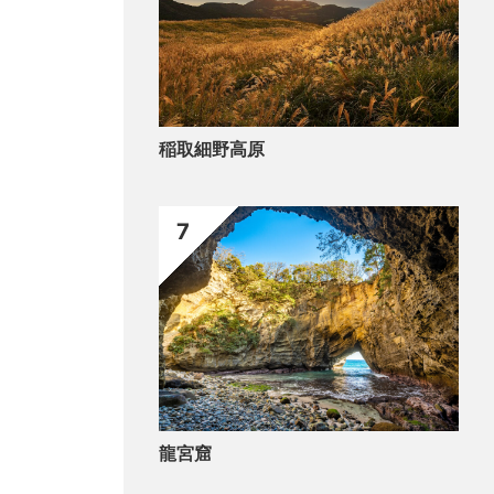
稲取細野高原
7
龍宮窟