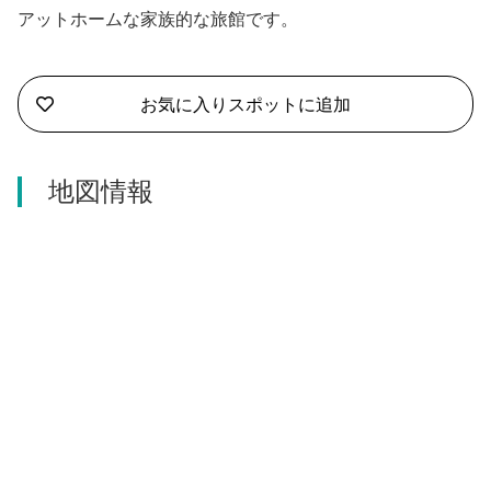
沼津市
アットホームな家族的な旅館です。
モデルコース
日本語
三島市
宿泊・予約
お気に入りスポットに追加
南伊豆町
合同会社説明会
旅程作成
函南町
地図情報
AIルートプランナー
伊豆ワーケーション
西伊豆町
アクセス
伊東市
伊豆の国市
松崎町
東伊豆町
伊豆市