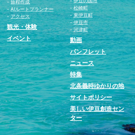
伊豆の国市
旅程作成
松崎町
AIルートプランナー
東伊豆町
アクセス
伊豆市
観光・体験
河津町
イベント
動画
パンフレット
ニュース
特集
北条義時ゆかりの地
サイトポリシー
美しい伊豆創造セン
ター