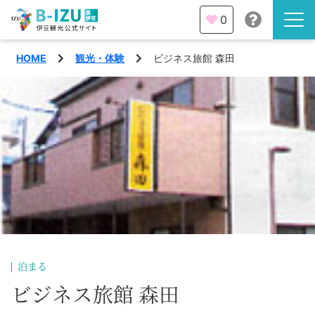
0
HOME
観光・体験
ビジネス旅館 森田
伊豆半島を知る
伊豆のみどころ
みる
観光・体験
あそぶ
イベント
あじわう
エリア
下田市
特集
泊まる
熱海市
ビジネス旅館 森田
旅の計画