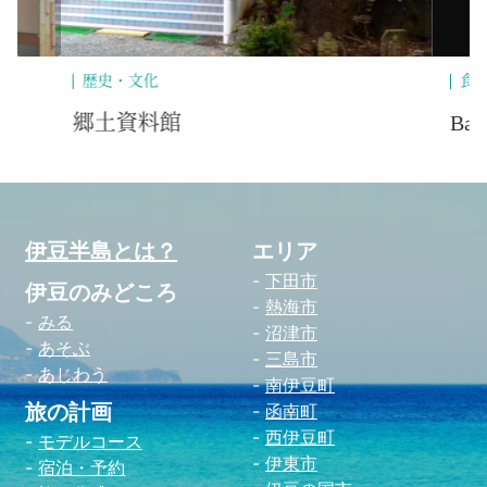
食べる
自
Bar そう庵
楽
伊豆半島とは？
エリア
下田市
伊豆のみどころ
熱海市
みる
沼津市
あそぶ
三島市
あじわう
南伊豆町
旅の計画
函南町
西伊豆町
モデルコース
伊東市
宿泊・予約