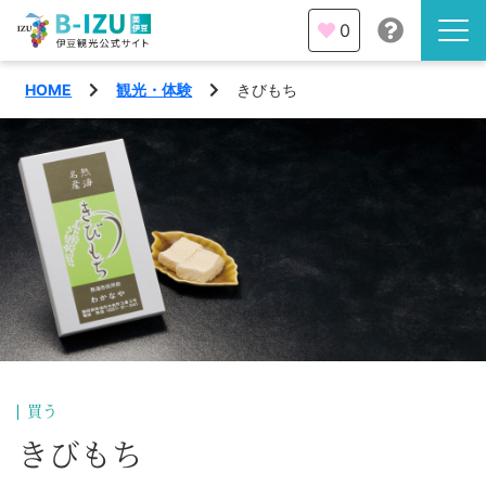
0
HOME
観光・体験
きびもち
伊豆半島を知る
伊豆のみどころ
みる
観光・体験
あそぶ
イベント
あじわう
エリア
下田市
特集
買う
熱海市
きびもち
旅の計画