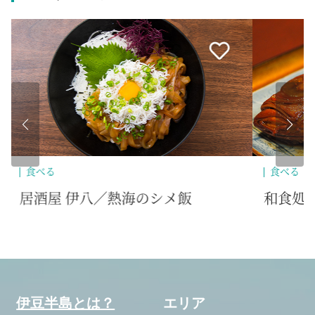
食べる
買
和食処 喜八／地魚グルメ
熱
伊豆半島とは？
エリア