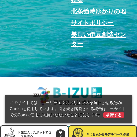
北条義時ゆかりの地
サイトポリシー
美しい伊豆創造セン
ター
このサイトでは、ユーザーエクスペリエンスを向上させるために
Cookieを使用しています。引き続き閲覧される場合は、当サイト
© 2022 美しい伊豆創造センター
でのCookie使用に同意いただいたことになります。
承諾する
お気に入りスポットでコ
AI
におまかせモデルコース作成
0
ースを作る