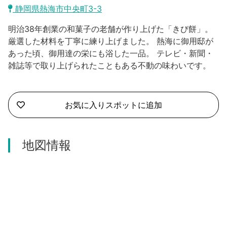
沼津市
静岡県熱海市中央町3-3
モデルコース
日本語
明治38年創業の和菓子の老舗が作り上げた「きび餅」。
三島市
宿泊・予約
厳選した材料を丁寧に練り上げました。 熱海に御用邸が
あった頃、御用達の栄にも浴した一品。 テレビ・新聞・
南伊豆町
合同会社説明会
旅程作成
雑誌等で取り上げられたこともある不動の味わいです。
函南町
AIルートプランナー
伊豆ワーケーション
西伊豆町
お気に入りスポットに追加
アクセス
伊東市
地図情報
伊豆の国市
松崎町
東伊豆町
伊豆市