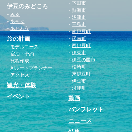
下田市
伊豆のみどころ
熱海市
みる
沼津市
あそぶ
三島市
あじわう
南伊豆町
旅の計画
函南町
西伊豆町
モデルコース
伊東市
宿泊・予約
伊豆の国市
旅程作成
松崎町
AIルートプランナー
東伊豆町
アクセス
伊豆市
観光・体験
河津町
イベント
動画
パンフレット
ニュース
特集