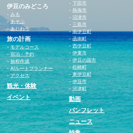
下田市
伊豆のみどころ
熱海市
みる
沼津市
あそぶ
三島市
あじわう
南伊豆町
旅の計画
函南町
西伊豆町
モデルコース
伊東市
宿泊・予約
伊豆の国市
旅程作成
松崎町
AIルートプランナー
東伊豆町
アクセス
伊豆市
観光・体験
河津町
イベント
動画
パンフレット
ニュース
特集