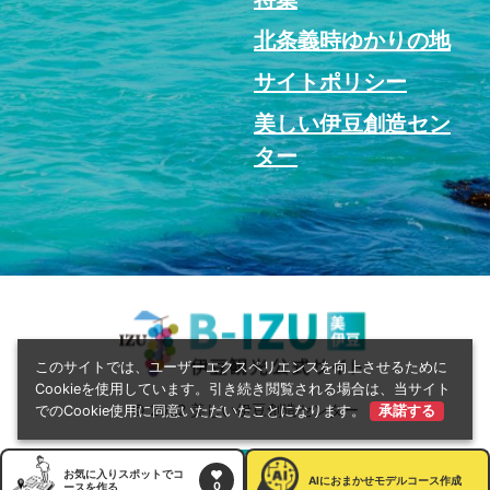
北条義時ゆかりの地
サイトポリシー
美しい伊豆創造セン
ター
このサイトでは、ユーザーエクスペリエンスを向上させるために
Cookieを使用しています。引き続き閲覧される場合は、当サイト
© 2022 美しい伊豆創造センター
でのCookie使用に同意いただいたことになります。
承諾する
お気に入りスポットでコ
AI
におまかせモデルコース作成
0
ースを作る