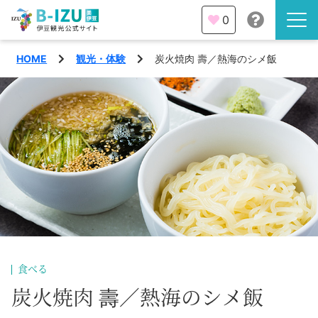
0
HOME
観光・体験
炭火焼肉 壽／熱海のシメ飯
伊豆半島を知る
伊豆のみどころ
みる
観光・体験
あそぶ
イベント
あじわう
エリア
下田市
特集
食べる
熱海市
炭火焼肉 壽／熱海のシメ飯
旅の計画