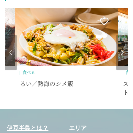
食べる
食
るい／熱海のシメ飯
ス
ト
伊豆半島とは？
エリア