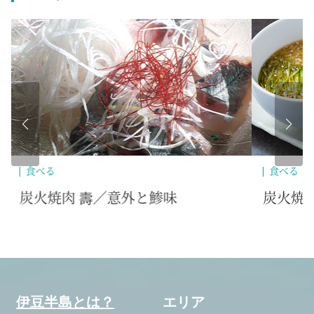
食べる
食
炭火焼肉 壽／熱海のシメ飯
太
伊豆半島とは？
エリア