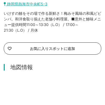
沼津市
静岡県熱海市中央町5ｰ3
モデルコース
日本語
いけすの鯵をその場で作る新鮮さ！梅みそ風味の和風ビビ
三島市
宿泊・予約
ンバ。和洋食取り揃えた老舗小料理屋。■意外と鯵味メニ
ュー提供時間11:00～13:30（L.O） / 17:00～
南伊豆町
合同会社説明会
旅程作成
21:30（L.O） / 月休
函南町
AIルートプランナー
伊豆ワーケーション
西伊豆町
お気に入りスポットに追加
アクセス
伊東市
地図情報
伊豆の国市
松崎町
東伊豆町
伊豆市