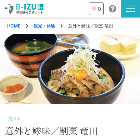
0
HOME
観光・体験
意外と鯵味／割烹 竜田
伊豆半島を知る
伊豆のみどころ
みる
観光・体験
あそぶ
イベント
あじわう
エリア
下田市
特集
食べる
熱海市
意外と鯵味／割烹 竜田
旅の計画