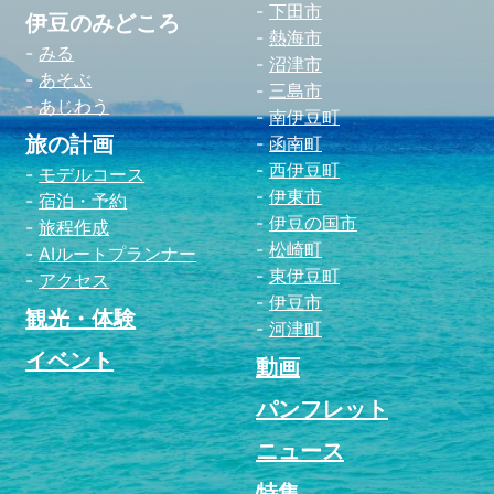
下田市
伊豆のみどころ
熱海市
みる
沼津市
あそぶ
三島市
あじわう
南伊豆町
旅の計画
函南町
西伊豆町
モデルコース
伊東市
宿泊・予約
伊豆の国市
旅程作成
松崎町
AIルートプランナー
東伊豆町
アクセス
伊豆市
観光・体験
河津町
イベント
動画
パンフレット
ニュース
特集