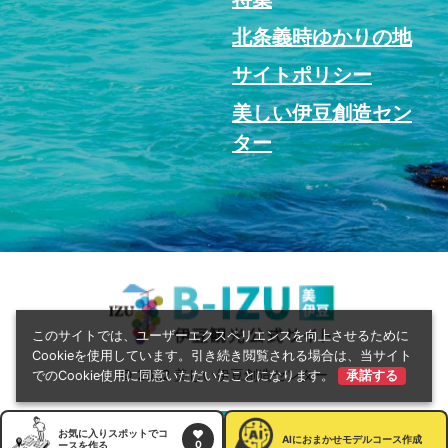
北条義時ゆかりの地
サイトポリシー
美しい伊豆創造セン
ター
このサイトでは、ユーザーエクスペリエンスを向上させるために
Cookieを使用しています。引き続き閲覧される場合は、当サイト
© 2022 美しい伊豆創造センター
でのCookie使用に同意いただいたことになります。
承諾する
お気に入りスポットでコ
AI
におまかせモデルコース作成
0
ースを作る