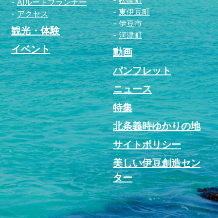
松崎町
AIルートプランナー
東伊豆町
アクセス
伊豆市
観光・体験
河津町
イベント
動画
パンフレット
ニュース
特集
北条義時ゆかりの地
サイトポリシー
美しい伊豆創造セン
ター