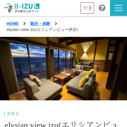
0
HOME
観光・体験
伊豆半島を知る
elysian view izu(エリシアンビュー伊豆)
伊豆のみどころ
みる
観光・体験
あそぶ
イベント
あじわう
エリア
下田市
特集
泊まる
熱海市
旅の計画
elysian view izu(エリシアンビュ