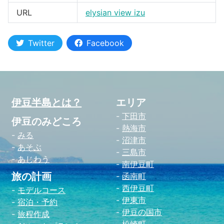
URL
elysian view izu
河津町
Twitter
Facebook
伊豆半島とは？
エリア
下田市
伊豆のみどころ
熱海市
みる
沼津市
あそぶ
三島市
あじわう
南伊豆町
旅の計画
函南町
西伊豆町
モデルコース
伊東市
宿泊・予約
伊豆の国市
旅程作成