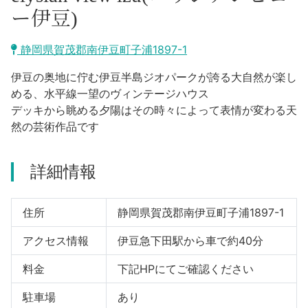
沼津市
ー伊豆)
モデルコース
日本語
三島市
静岡県賀茂郡南伊豆町子浦1897-1
宿泊・予約
南伊豆町
伊豆の奥地に佇む伊豆半島ジオパークが誇る大自然が楽し
合同会社説明会
旅程作成
める、水平線一望のヴィンテージハウス
函南町
デッキから眺める夕陽はその時々によって表情が変わる天
AIルートプランナー
然の芸術作品です
伊豆ワーケーション
西伊豆町
アクセス
詳細情報
伊東市
伊豆の国市
住所
静岡県賀茂郡南伊豆町子浦1897-1
松崎町
アクセス情報
伊豆急下田駅から車で約40分
料金
下記HPにてご確認ください
東伊豆町
駐車場
あり
伊豆市