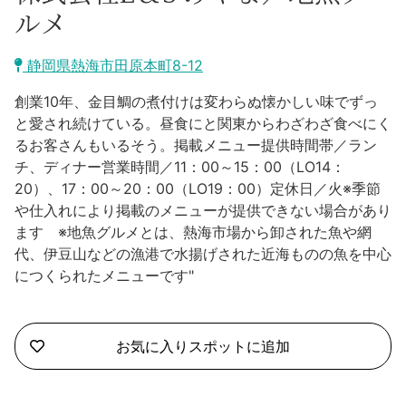
沼津市
ルメ
モデルコース
日本語
三島市
静岡県熱海市田原本町8-12
宿泊・予約
南伊豆町
創業10年、金目鯛の煮付けは変わらぬ懐かしい味でずっ
合同会社説明会
旅程作成
と愛され続けている。昼食にと関東からわざわざ食べにく
函南町
るお客さんもいるそう。掲載メニュー提供時間帯／ラン
AIルートプランナー
チ、ディナー営業時間／11：00～15：00（LO14：
伊豆ワーケーション
西伊豆町
20）、17：00～20：00（LO19：00）定休日／火※季節
アクセス
や仕入れにより掲載のメニューが提供できない場合があり
伊東市
ます ※地魚グルメとは、熱海市場から卸された魚や網
代、伊豆山などの漁港で水揚げされた近海ものの魚を中心
伊豆の国市
につくられたメニューです"
松崎町
お気に入りスポットに追加
東伊豆町
伊豆市