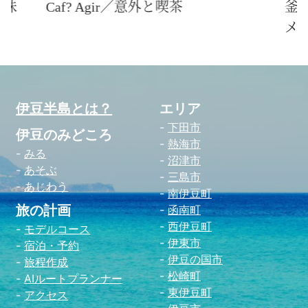
釜めし・串の店 味くら／地魚グル
Ca
メ
伊豆半島とは？
エリア
下田市
伊豆のみどころ
熱海市
みる
沼津市
あそぶ
三島市
あじわう
南伊豆町
旅の計画
函南町
西伊豆町
モデルコース
伊東市
宿泊・予約
伊豆の国市
旅程作成
松崎町
AIルートプランナー
東伊豆町
アクセス