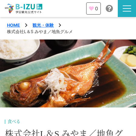
0
HOME
観光・体験
伊豆半島を知る
株式会社L＆S みやま／地魚グルメ
伊豆のみどころ
みる
観光・体験
あそぶ
イベント
あじわう
エリア
下田市
特集
食べる
熱海市
旅の計画
株式会社L＆S みやま／地魚グ