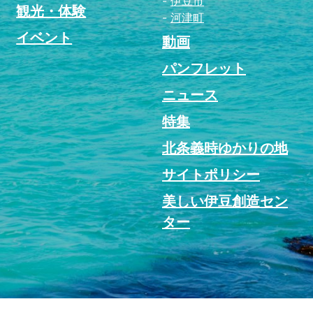
伊豆市
観光・体験
河津町
イベント
動画
パンフレット
ニュース
特集
北条義時ゆかりの地
サイトポリシー
美しい伊豆創造セン
ター