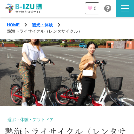
0
HOME
観光・体験
伊豆半島を知る
熱海トライサイクル（レンタサイクル）
伊豆のみどころ
みる
観光・体験
あそぶ
イベント
あじわう
エリア
下田市
特集
遊ぶ・体験・アウトドア
熱海市
旅の計画
熱海トライサイクル（レンタサ