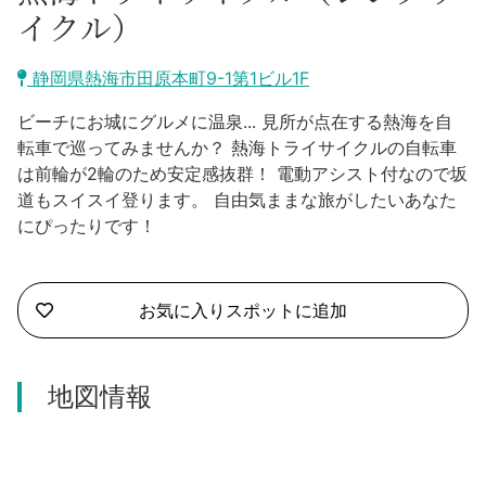
沼津市
イクル）
モデルコース
日本語
三島市
静岡県熱海市田原本町9-1第1ビル1F
宿泊・予約
南伊豆町
ビーチにお城にグルメに温泉... 見所が点在する熱海を自
合同会社説明会
旅程作成
転車で巡ってみませんか？ 熱海トライサイクルの自転車
函南町
は前輪が2輪のため安定感抜群！ 電動アシスト付なので坂
AIルートプランナー
道もスイスイ登ります。 自由気ままな旅がしたいあなた
伊豆ワーケーション
西伊豆町
にぴったりです！
アクセス
伊東市
お気に入りスポットに追加
伊豆の国市
松崎町
地図情報
東伊豆町
伊豆市