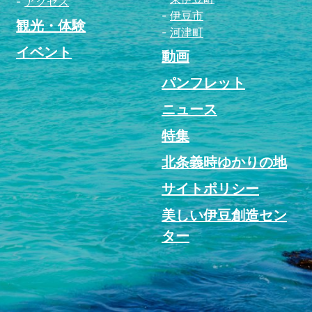
アクセス
伊豆市
観光・体験
河津町
イベント
動画
パンフレット
ニュース
特集
北条義時ゆかりの地
サイトポリシー
美しい伊豆創造セン
ター