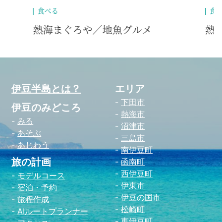
食べる
買
熱海まぐろや／熱海だいだい
七
伊豆半島とは？
エリア
下田市
伊豆のみどころ
熱海市
みる
沼津市
あそぶ
三島市
あじわう
南伊豆町
旅の計画
函南町
西伊豆町
モデルコース
伊東市
宿泊・予約
伊豆の国市
旅程作成
松崎町
AIルートプランナー
東伊豆町