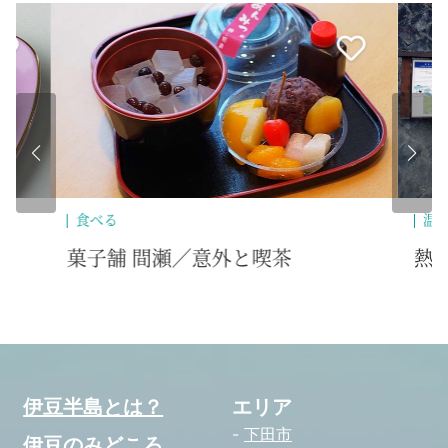
温泉
食
熱海七湯 野中の湯
熱
伊豆半島とは？
エリア
下田市
伊豆のみどころ