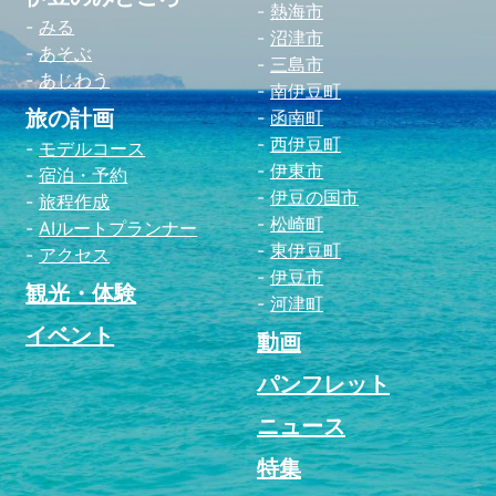
熱海市
みる
沼津市
あそぶ
三島市
あじわう
南伊豆町
旅の計画
函南町
西伊豆町
モデルコース
伊東市
宿泊・予約
伊豆の国市
旅程作成
松崎町
AIルートプランナー
東伊豆町
アクセス
伊豆市
観光・体験
河津町
イベント
動画
パンフレット
ニュース
特集