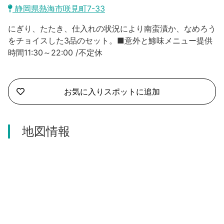
沼津市
静岡県熱海市咲見町7-33
モデルコース
日本語
にぎり、たたき、仕入れの状況により南蛮漬か、なめろう
三島市
宿泊・予約
をチョイスした3品のセット。■意外と鯵味メニュー提供
時間11:30～22:00 /不定休
南伊豆町
合同会社説明会
旅程作成
函南町
AIルートプランナー
お気に入りスポットに追加
伊豆ワーケーション
西伊豆町
アクセス
伊東市
地図情報
伊豆の国市
松崎町
東伊豆町
伊豆市