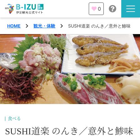
0
HOME
観光・体験
SUSHI道楽 のんき／意外と鯵味
伊豆半島を知る
伊豆のみどころ
みる
観光・体験
あそぶ
イベント
あじわう
エリア
下田市
特集
食べる
熱海市
SUSHI道楽 のんき／意外と鯵味
旅の計画