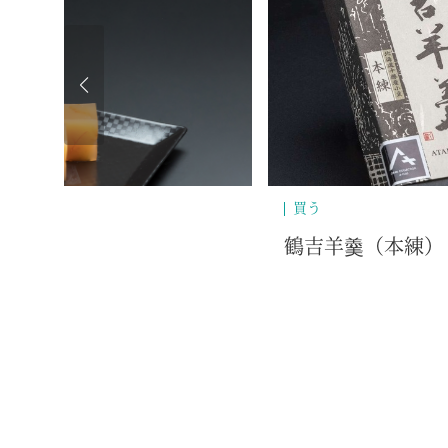
食べる
本家ときわぎ／意