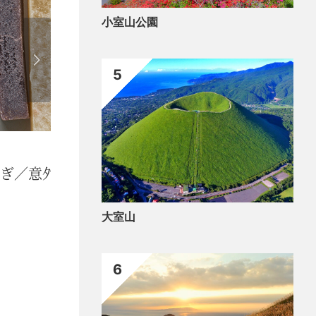
小室山公園
5
買う
きび餅
と
大室山
6