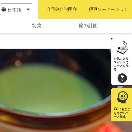
日本語
合同会社説明会
伊豆ワーケーション
特集
旅の計画
モデルコース
宿泊・予約
お気に入り
スポットで
コースを作
旅程作成
る
0
AIルートプランナー
アクセス
AI
におまか
せモデルコ
ース作成