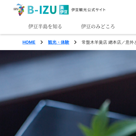
伊豆半島を知る
伊豆のみどころ
みる
HOME
観光・体験
常盤木羊羹店 總本店／意外
あそぶ
あじわう