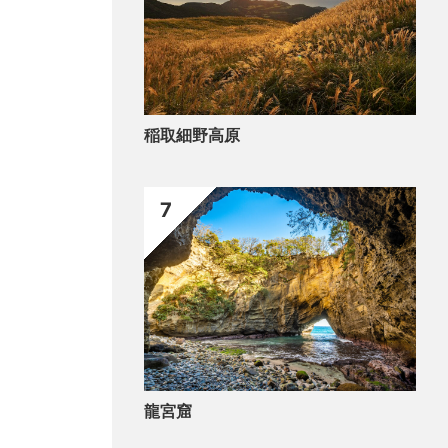
稲取細野高原
7
龍宮窟