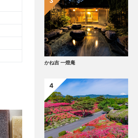
3
かね吉 一燈庵
4