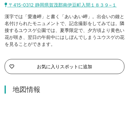
沼津市
〒415-0312 静岡県賀茂郡南伊豆町入間１８３９−１
モデルコース
日本語
漢字では「愛逢岬」と書く「あいあい岬」。出会いの鐘と
三島市
宿泊・予約
名付けられたモニュメントで、記念撮影をしてみては。隣
接するユウスゲ公園では、夏季限定で、夕方頃より黄色い
南伊豆町
合同会社説明会
旅程作成
花が咲き、翌日の午前中にはしぼんでしまうユウスゲの花
を見ることができます。
函南町
AIルートプランナー
伊豆ワーケーション
西伊豆町
アクセス
お気に入りスポットに追加
伊東市
伊豆の国市
地図情報
松崎町
東伊豆町
伊豆市