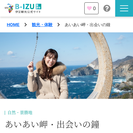
0
HOME
観光・体験
あいあい岬・出会いの鐘
伊豆半島を知る
伊豆のみどころ
みる
観光・体験
あそぶ
イベント
あじわう
エリア
下田市
特集
自然・景勝地
熱海市
あいあい岬・出会いの鐘
旅の計画