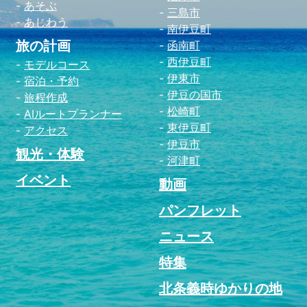
あそぶ
三島市
あじわう
南伊豆町
旅の計画
函南町
西伊豆町
モデルコース
伊東市
宿泊・予約
伊豆の国市
旅程作成
松崎町
AIルートプランナー
東伊豆町
アクセス
伊豆市
観光・体験
河津町
イベント
動画
パンフレット
ニュース
特集
北条義時ゆかりの地