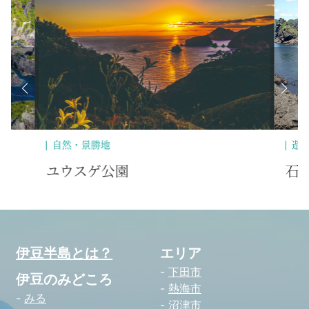
遊ぶ・体験・アウトドア
自
石廊崎岬めぐり遊覧船
石
伊豆半島とは？
エリア
下田市
伊豆のみどころ
熱海市
みる
沼津市