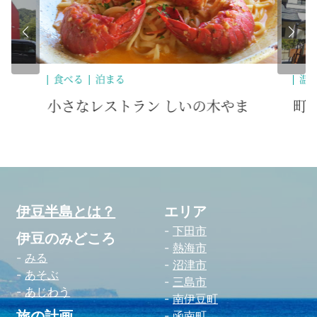
温泉
遊
ま
町営温泉銀の湯会館
下
伊豆半島とは？
エリア
下田市
伊豆のみどころ
熱海市
みる
沼津市
あそぶ
三島市
あじわう
南伊豆町
旅の計画
函南町