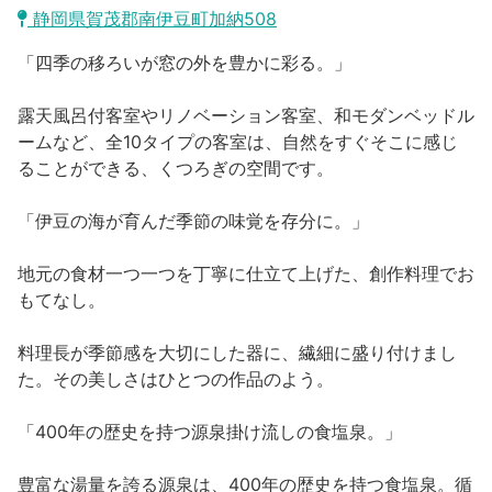
沼津市
静岡県賀茂郡南伊豆町加納508
モデルコース
日本語
「四季の移ろいが窓の外を豊かに彩る。」
三島市
宿泊・予約
露天風呂付客室やリノベーション客室、和モダンベッドル
南伊豆町
合同会社説明会
旅程作成
ームなど、全10タイプの客室は、自然をすぐそこに感じ
ることができる、くつろぎの空間です。
函南町
AIルートプランナー
伊豆ワーケーション
「伊豆の海が育んだ季節の味覚を存分に。」
西伊豆町
アクセス
地元の食材一つ一つを丁寧に仕立て上げた、創作料理でお
伊東市
もてなし。
伊豆の国市
料理長が季節感を大切にした器に、繊細に盛り付けまし
た。その美しさはひとつの作品のよう。
松崎町
「400年の歴史を持つ源泉掛け流しの食塩泉。」
東伊豆町
豊富な湯量を誇る源泉は、400年の歴史を持つ食塩泉。循
伊豆市