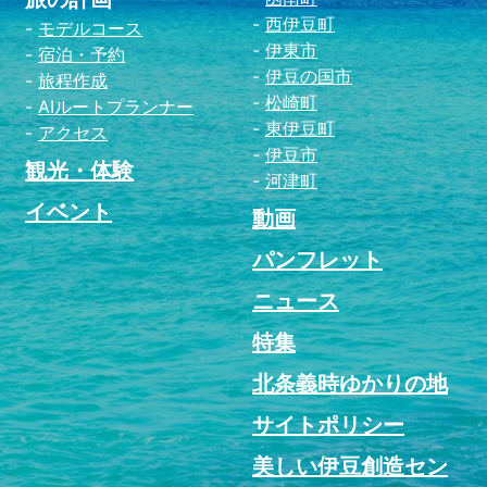
西伊豆町
モデルコース
伊東市
宿泊・予約
伊豆の国市
旅程作成
松崎町
AIルートプランナー
東伊豆町
アクセス
伊豆市
観光・体験
河津町
イベント
動画
パンフレット
ニュース
特集
北条義時ゆかりの地
サイトポリシー
美しい伊豆創造セン