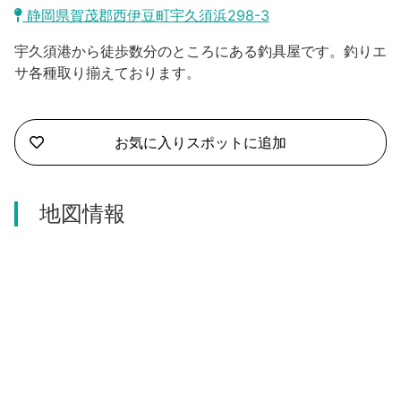
沼津市
静岡県賀茂郡西伊豆町宇久須浜298-3
モデルコース
日本語
宇久須港から徒歩数分のところにある釣具屋です。釣りエ
三島市
宿泊・予約
サ各種取り揃えております。
南伊豆町
合同会社説明会
旅程作成
函南町
お気に入りスポットに追加
AIルートプランナー
伊豆ワーケーション
西伊豆町
アクセス
地図情報
伊東市
伊豆の国市
松崎町
東伊豆町
伊豆市