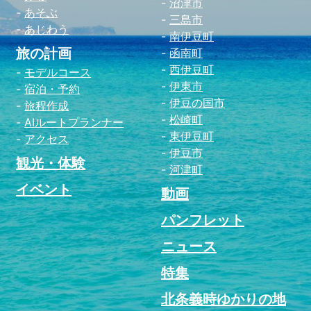
沼津市
あそぶ
三島市
あじわう
南伊豆町
旅の計画
函南町
西伊豆町
モデルコース
伊東市
宿泊・予約
伊豆の国市
旅程作成
松崎町
AIルートプランナー
東伊豆町
アクセス
伊豆市
観光・体験
河津町
イベント
動画
パンフレット
ニュース
特集
北条義時ゆかりの地