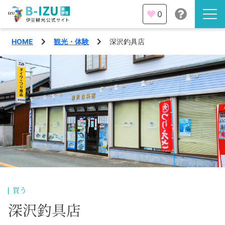
0
HOME
観光・体験
深沢釣具店
伊豆半島を知る
伊豆のみどころ
みる
観光・体験
あそぶ
イベント
あじわう
エリア
下田市
特集
買う
熱海市
深沢釣具店
旅の計画