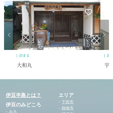
泊まる
泊
宇久須ライトハウス
ま
伊豆半島とは？
エリア
下田市
伊豆のみどころ
熱海市
みる