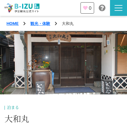
0
HOME
観光・体験
大和丸
伊豆半島を知る
伊豆のみどころ
みる
観光・体験
あそぶ
イベント
あじわう
エリア
下田市
特集
泊まる
熱海市
大和丸
旅の計画