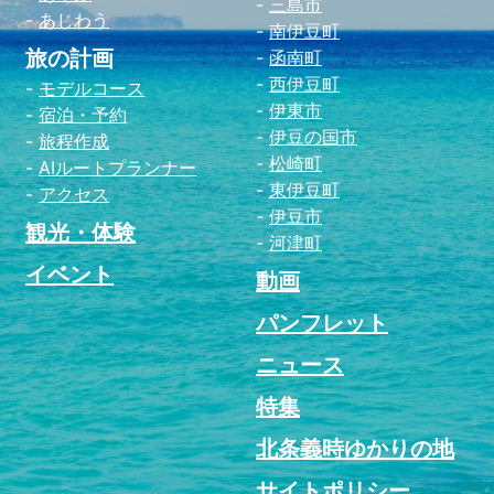
三島市
あじわう
南伊豆町
旅の計画
函南町
西伊豆町
モデルコース
伊東市
宿泊・予約
伊豆の国市
旅程作成
松崎町
AIルートプランナー
東伊豆町
アクセス
伊豆市
観光・体験
河津町
イベント
動画
パンフレット
ニュース
特集
北条義時ゆかりの地
サイトポリシー