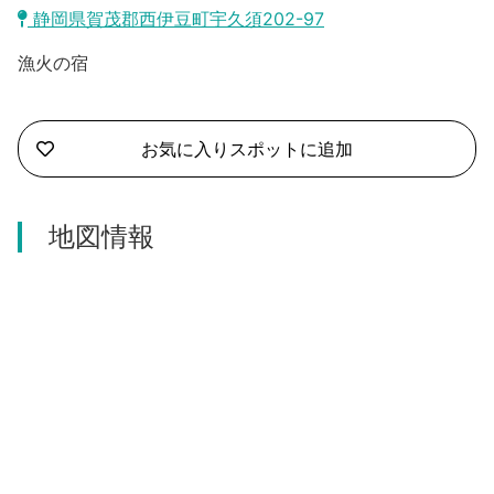
沼津市
静岡県賀茂郡西伊豆町宇久須202-97
モデルコース
日本語
漁火の宿
三島市
宿泊・予約
南伊豆町
合同会社説明会
旅程作成
お気に入りスポットに追加
函南町
AIルートプランナー
伊豆ワーケーション
西伊豆町
地図情報
アクセス
伊東市
伊豆の国市
松崎町
東伊豆町
伊豆市