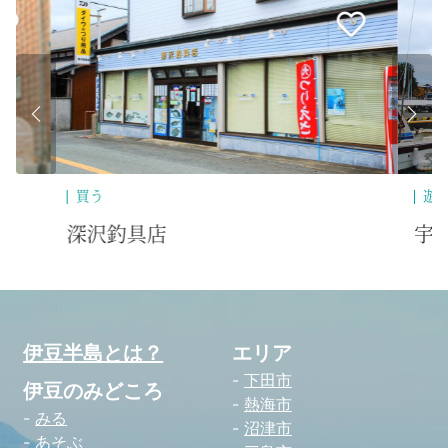
買う
遊
深沢釣具店
宇
伊豆半島とは？
エリア
下田市
伊豆のみどころ
熱海市
みる
沼津市
あそぶ