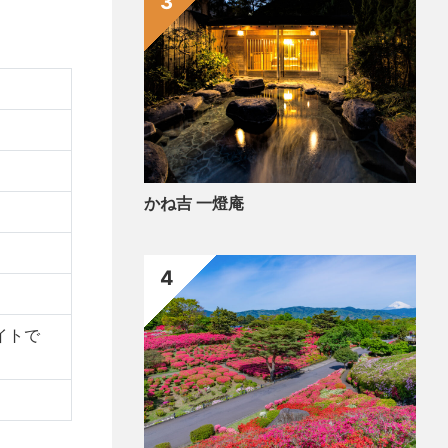
3
かね吉 一燈庵
4
イトで