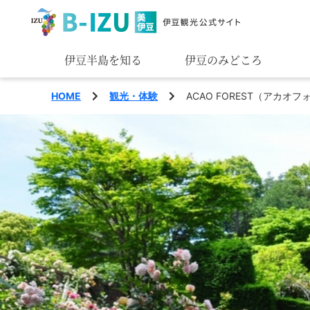
伊豆半島を知る
伊豆のみどころ
みる
HOME
観光・体験
ACAO FOREST（アカオ
あそぶ
あじわう