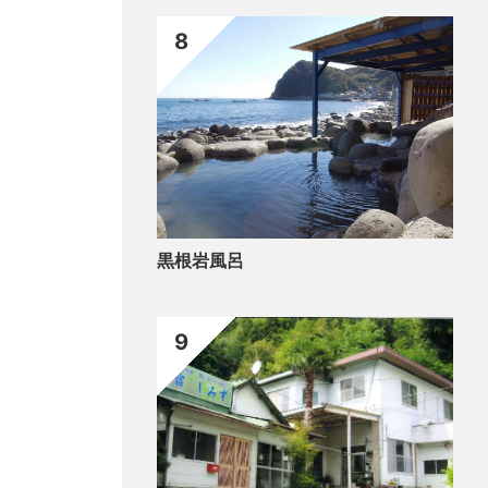
8
黒根岩風呂
9