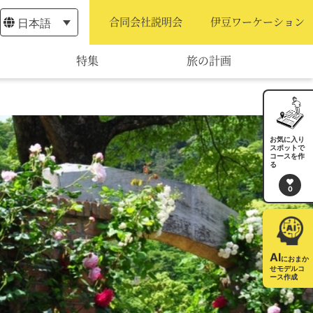
日本語
合同会社説明会
伊豆ワーケーション
特集
旅の計画
モデルコース
宿泊・予約
お気に入り
スポットで
コースを作
旅程作成
る
0
AIルートプランナー
アクセス
AI
におまか
せモデルコ
ース作成