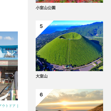
小室山公園
5
大室山
6
化