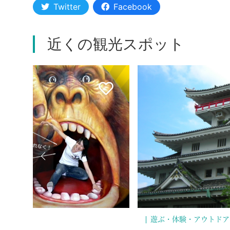
Twitter
Facebook
近くの観光スポット
史・文化
ペット
遊ぶ・体験・アウト