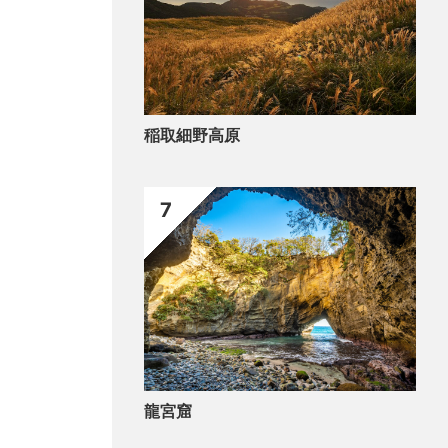
社
稲取細野高原
7
龍宮窟