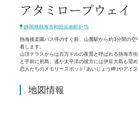
アタミロープウェイ
静岡県熱海市和田浜南町8-15
熱海後楽園バス停のすぐ前、山麓駅から約3分間の空
着します。
山頂テラスからは百万ドルの夜景と呼ばれる熱海市街
と手前に初島、遙か太平洋の彼方には伊豆大島も望め
恋人たちのメモリースポット｢あいじょう岬｣やアイ
地図情報