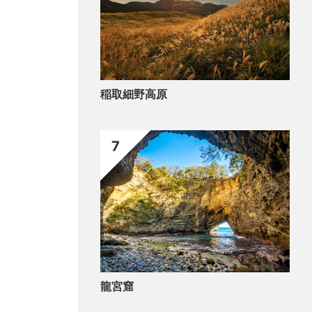
稲取細野高原
7
龍宮窟