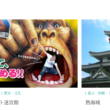
歴史・文化
遊ぶ・体験・
ト迷宮館
熱海城