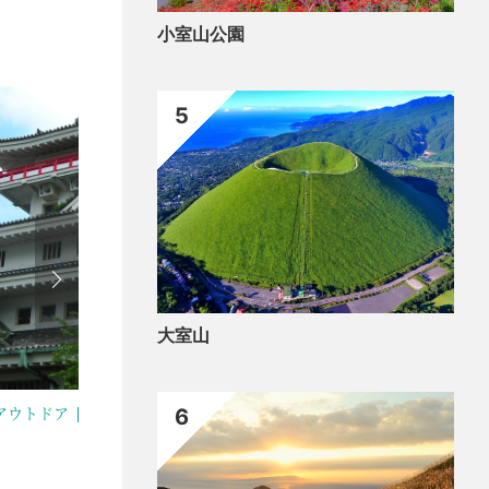
小室山公園
5
大室山
6
アウトドア
歴史・文化
ペット
食べ
渚