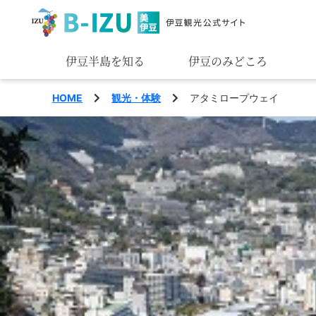
伊豆半島を知る
伊豆のみどころ
みる
HOME
観光・体験
アタミロープウェイ
あそぶ
あじわう