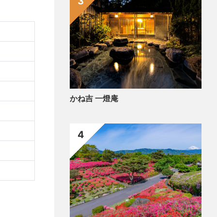
3
かね吉 一燈庵
4