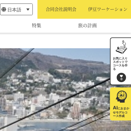
日本語
合同会社説明会
伊豆ワーケーション
特集
旅の計画
モデルコース
宿泊・予約
お気に入り
スポットで
コースを作
旅程作成
る
0
AIルートプランナー
アクセス
AI
におまか
せモデルコ
ース作成