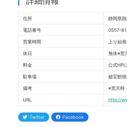
詳細情報
住所
静岡県熱
電話番号
0557-81
営業時間
上り始発9
休日
無休※荒
料金
公式HP
駐車場
秘宝館側
備考
※荒天時
URL
http://w
Twitter
Facebook