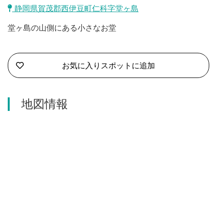
沼津市
静岡県賀茂郡西伊豆町仁科字堂ヶ島
モデルコース
日本語
堂ヶ島の山側にある小さなお堂
三島市
宿泊・予約
南伊豆町
合同会社説明会
旅程作成
お気に入りスポットに追加
函南町
AIルートプランナー
伊豆ワーケーション
西伊豆町
地図情報
アクセス
伊東市
伊豆の国市
松崎町
東伊豆町
伊豆市