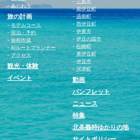
三島市
あじわう
南伊豆町
旅の計画
函南町
西伊豆町
モデルコース
伊東市
宿泊・予約
伊豆の国市
旅程作成
松崎町
AIルートプランナー
東伊豆町
アクセス
伊豆市
観光・体験
河津町
イベント
動画
パンフレット
ニュース
特集
北条義時ゆかりの地
サイトポリシー