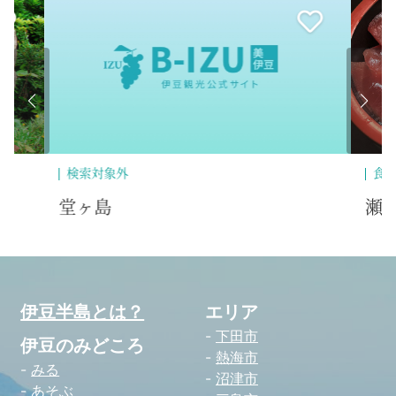
検索対象外
食
堂ヶ島
瀬
伊豆半島とは？
エリア
下田市
伊豆のみどころ
熱海市
みる
沼津市
あそぶ