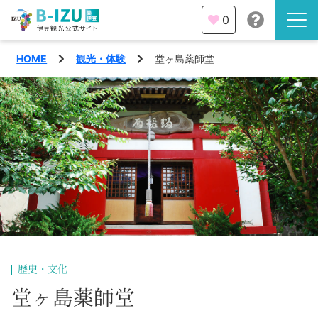
0
HOME
観光・体験
堂ヶ島薬師堂
伊豆半島を知る
伊豆のみどころ
みる
観光・体験
あそぶ
イベント
あじわう
エリア
下田市
特集
歴史・文化
熱海市
堂ヶ島薬師堂
旅の計画